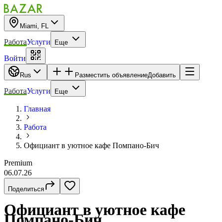
Miami, FL
Работа
Услуги
Еще
Войти
Rus
Разместить объявление
Добавить
Работа
Услуги
Еще
Главная
Работа
Официант в уютное кафе Помпано-Бич
Premium
06.07.26
Поделиться
Официант в уютное кафе
Помпано-Бич