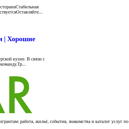
есторанаСтабильная
твуетсяОставляйте...
м | Хорошие
рской кухне. В связи с
оманду.Тр...
грантам: работа, жильё, события, знакомства и каталог услуг п