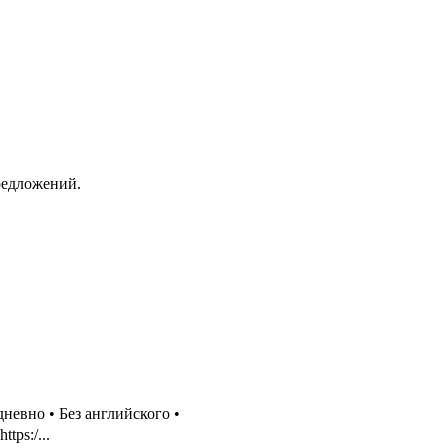
редложений.
невно • Без английского •
tps:/...