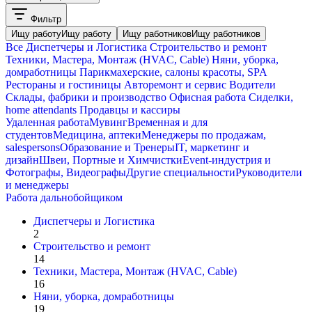
Фильтр
Ищу работу
Ищу работу
Ищу работников
Ищу работников
Все
Диспетчеры и Логистика
Строительство и ремонт
Техники, Мастера, Монтаж (HVAC, Cable)
Няни, уборка,
домработницы
Парикмахерские, салоны красоты, SPA
Рестораны и гостиницы
Авторемонт и cервис
Водители
Склады, фабрики и производство
Офисная работа
Сиделки,
home attendants
Продавцы и кассиры
Удаленная работа
Мувинг
Временная и для
студентов
Медицина, аптеки
Менеджеры по продажам,
salespersons
Образование и Тренеры
IT, маркетинг и
дизайн
Швеи, Портные и Химчистки
Event-индустрия и
Фотографы, Видеографы
Другие специальности
Руководители
и менеджеры
Работа дальнобойщиком
Диспетчеры и Логистика
2
Строительство и ремонт
14
Техники, Мастера, Монтаж (HVAC, Cable)
16
Няни, уборка, домработницы
19