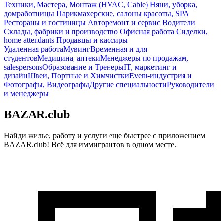
Техники, Мастера, Монтаж (HVAC, Cable)
Няни, уборка,
домработницы
Парикмахерские, салоны красоты, SPA
Рестораны и гостиницы
Авторемонт и cервис
Водители
Склады, фабрики и производство
Офисная работа
Сиделки,
home attendants
Продавцы и кассиры
Удаленная работа
Мувинг
Временная и для
студентов
Медицина, аптеки
Менеджеры по продажам,
salespersons
Образование и Тренеры
IT, маркетинг и
дизайн
Швеи, Портные и Химчистки
Event-индустрия и
Фотографы, Видеографы
Другие специальности
Руководители
и менеджеры
BAZAR.club
Найди жилье, работу и услуги еще быстрее с приложением
BAZAR.club! Всё для иммигрантов в одном месте.