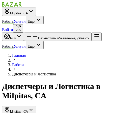
Milpitas, CA
Работа
Услуги
Еще
Войти
Rus
Разместить объявление
Добавить
Работа
Услуги
Еще
Главная
Работа
Диспетчеры и Логистика
Диспетчеры и Логистика
в
Milpitas, CA
Milpitas, CA