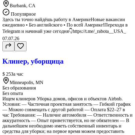
Burbank, CA
Популярное
Здесь ты точно найдёшь работу в АмерикеНовые вакансии
ежедневно • Без английского • По всей Америке!Переходи в
Telegram и начинай уже сегодня👇https://t.me/_rabota__USA_
07.07.26
Клинер, уборщица
$ 25
За час
Minneapolis, MN
Без образования
Без опыта
Ищем клинеров Уборка домов, офисов и объектов Airbnb.
Условия: — Частичная проектная занятость — Гибкий график
— Можно совмещать с другой работой — Оплата $22–27 в
час Требования: — Наличие автомобиля — Ответственность и
аккуратность — Опыт приветствуется, но не обязателен — В
дальнейшем необходимо иметь собственный инвентарь и
средства для уборки; на первое время можем предоставить