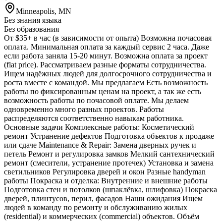
Minneapolis, MN
Без знания языка
Без образования
От $35+ в час (в зависимости от опыта) Возможна почасовая
оплата. Минимальная оплата за каждый сервис 2 часа. Даже
если работа заняла 15-20 минут. Возможна оплата за проект
(flat price). Рассматриваем разные форматы сотрудничества.
Ищем надёжных людей для долгосрочного сотрудничества и
роста вместе с командой. Мы предлагаем Есть возможность
работы по фиксированным ценам на проект, а так же есть
возможность работы по почасовой оплате. Мы делаем
одновременно много разных проектов. Работы
распределяются соответственно навыкам работника.
Основные задачи Комплексные работы: Косметический
ремонт Устранение дефектов Подготовка объектов к продаже
или сдаче Maintenance & Repair: Замена дверных ручек и
петель Ремонт и регулировка замков Мелкий сантехнический
ремонт (смесители, устранение протечек) Установка и замена
светильников Регулировка дверей и окон Разные handyman
работы Покраска и отделка: Внутренние и внешние работы
Подготовка стен и потолков (шпаклёвка, шлифовка) Покраска
дверей, плинтусов, перил, фасадов Наши ожидания Ищем
людей в команду по ремонту и обслуживанию жилых
(residential) и коммерческих (commercial) объектов. Объём