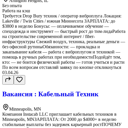
Arlington Heights, IL
Без опыта
Работа на кэш
Требуется Drop Bury техник / оператор виброплуга Локация:
Lakeville / Twin Cities / южная Миннесота ЗАРПЛАТА: до
$3800 в неделю Бонусы: — оплачиваемое обучение —
спецодежда и инструмент — быстрый рост до тим-лидаРабота
на строительстве современной интернет / fiber-
инфраструктуры Свежий воздух, техника, реальные деньги —
без офисной рутиныОбязанности: — прокладка и
закапывание кабеля — работа с виброплугом и техникой —
помощь в ручных работах при необходимостиПодойдёт тем,
кто: — не боится физической работы — готов учиться и расти
По всем вопросам отставляй заявку по кнопке откликнуться
03.04.26
Вакансия : Кабельный Техник
Minneapolis, MN
Компания Instacab LLC приглашает кабельных техников в
Minneapolis, MNЗАРПЛАТА: От 2000 до $4000+ в неделю
стабильные выплаты без задержек карьерный ростПОЧЕМУ