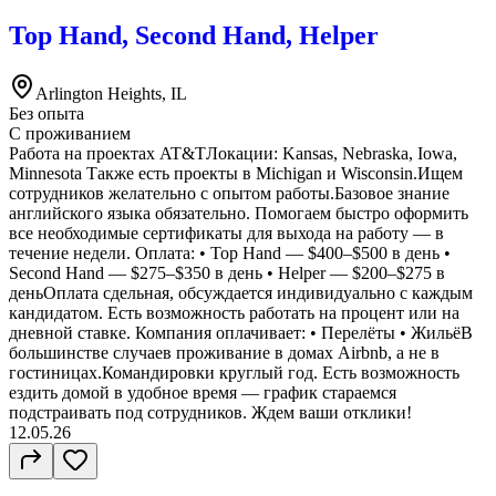
Top Hand, Second Hand, Helper
Arlington Heights, IL
Без опыта
С проживанием
Работа на проектах AT&TЛокации: Kansas, Nebraska, Iowa,
Minnesota Также есть проекты в Michigan и Wisconsin.Ищем
сотрудников желательно с опытом работы.Базовое знание
английского языка обязательно. Помогаем быстро оформить
все необходимые сертификаты для выхода на работу — в
течение недели. Оплата: • Top Hand — $400–$500 в день •
Second Hand — $275–$350 в день • Helper — $200–$275 в
деньОплата сдельная, обсуждается индивидуально с каждым
кандидатом. Есть возможность работать на процент или на
дневной ставке. Компания оплачивает: • Перелёты • ЖильёВ
большинстве случаев проживание в домах Airbnb, а не в
гостиницах.Командировки круглый год. Есть возможность
ездить домой в удобное время — график стараемся
подстраивать под сотрудников. Ждем ваши отклики!
12.05.26