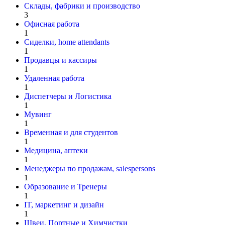
Склады, фабрики и производство
3
Офисная работа
1
Сиделки, home attendants
1
Продавцы и кассиры
1
Удаленная работа
1
Диспетчеры и Логистика
1
Мувинг
1
Временная и для студентов
1
Медицина, аптеки
1
Менеджеры по продажам, salespersons
1
Образование и Тренеры
1
IT, маркетинг и дизайн
1
Швеи, Портные и Химчистки