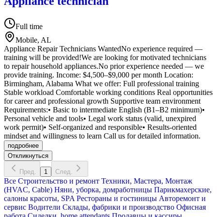
Appliance technician
Full time
Mobile, AL
Appliance Repair Technicians WantedNo experience required —
training will be provided!We are looking for motivated technicians
to repair household appliances.No prior experience needed — we
provide training. Income: $4,500–$9,000 per month Location:
Birmingham, Alabama What we offer: Full professional training
Stable workload Comfortable working conditions Real opportunities
for career and professional growth Supportive team environment
Requirements:• Basic to intermediate English (B1–B2 minimum)•
Personal vehicle and tools• Legal work status (valid, unexpired
work permit)• Self-organized and responsible• Results-oriented
mindset and willingness to learn Call us for detailed information.
подробнее
Откликнуться
Пред.
1
След.
Все
Строительство и ремонт
Техники, Мастера, Монтаж
(HVAC, Cable)
Няни, уборка, домработницы
Парикмахерские,
салоны красоты, SPA
Рестораны и гостиницы
Авторемонт и
cервис
Водители
Склады, фабрики и производство
Офисная
работа
Сиделки, home attendants
Продавцы и кассиры