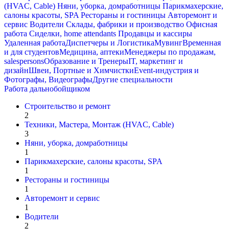
(HVAC, Cable)
Няни, уборка, домработницы
Парикмахерские,
салоны красоты, SPA
Рестораны и гостиницы
Авторемонт и
cервис
Водители
Склады, фабрики и производство
Офисная
работа
Сиделки, home attendants
Продавцы и кассиры
Удаленная работа
Диспетчеры и Логистика
Мувинг
Временная
и для студентов
Медицина, аптеки
Менеджеры по продажам,
salespersons
Образование и Тренеры
IT, маркетинг и
дизайн
Швеи, Портные и Химчистки
Event-индустрия и
Фотографы, Видеографы
Другие специальности
Работа дальнобойщиком
Строительство и ремонт
2
Техники, Мастера, Монтаж (HVAC, Cable)
3
Няни, уборка, домработницы
1
Парикмахерские, салоны красоты, SPA
1
Рестораны и гостиницы
1
Авторемонт и cервис
1
Водители
2