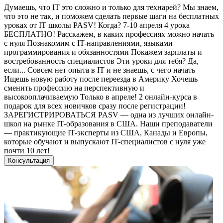
Думаешь, что IT это сложно и только для технарей? Мы знаем,
что это не так, и поможем сделать первые шаги на бесплатных
уроках от IT школы PASV! Когда? 7-10 апреля 4 урока
БЕСПЛАТНО! Расскажем, в каких профессиях можно начать
с нуля Познакомим с IT-направлениями, языками
программирования и обязанностями Покажем зарплаты и
востребованность специалистов Эти уроки для тебя? Да,
если... Совсем нет опыта в IT и не знаешь, с чего начать
Ищешь новую работу после переезда в Америку Хочешь
сменить профессию на перспективную и
высокооплачиваемую Только в апреле! 2 онлайн-курса в
подарок для всех новичков сразу после регистрации!
ЗАРЕГИСТРИРОВАТЬСЯ PASV — одна из лучших онлайн-
школ на рынке IT-образования в США. Наши преподаватели
— практикующие IT-эксперты из США, Канады и Европы,
которые обучают и выпускают IT-специалистов с нуля уже
почти 10 лет!
Консультация