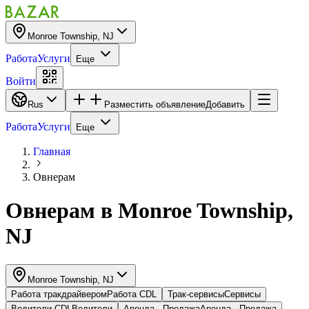
Monroe Township, NJ
Работа
Услуги
Еще
Войти
Rus
Разместить объявление
Добавить
Работа
Услуги
Еще
Главная
Овнерам
Овнерам
в
Monroe Township,
NJ
Monroe Township, NJ
Работа тракдрайвером
Работа CDL
Трак-сервисы
Cервисы
Водители CDL
Водители
Аренда - Продажа
Аренда - Продажа