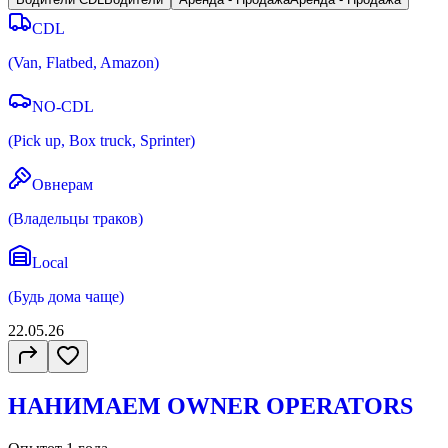
CDL
(
Van, Flatbed, Amazon
)
NO-CDL
(
Pick up, Box truck, Sprinter
)
Овнерам
(
Владельцы траков
)
Local
(
Будь дома чаще
)
22.05.26
НАНИМАЕМ OWNER OPERATORS