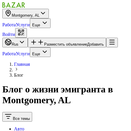
Montgomery, AL
Работа
Услуги
Еще
Войти
Rus
Разместить объявление
Добавить
Работа
Услуги
Еще
Главная
Блог
Блог о жизни эмигранта
в
Montgomery, AL
Все темы
Авто