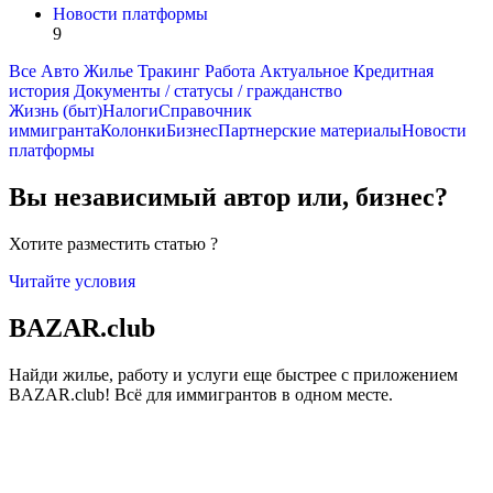
Новости платформы
9
Все
Авто
Жилье
Тракинг
Работа
Актуальное
Кредитная
история
Документы / статусы / гражданство
Жизнь (быт)
Налоги
Справочник
иммигранта
Колонки
Бизнес
Партнерские материалы
Новости
платформы
Вы независимый автор
или
,
бизнес?
Хотите разместить статью ?
Читайте условия
BAZAR.club
Найди жилье, работу и услуги еще быстрее с приложением
BAZAR.club! Всё для иммигрантов в одном месте.