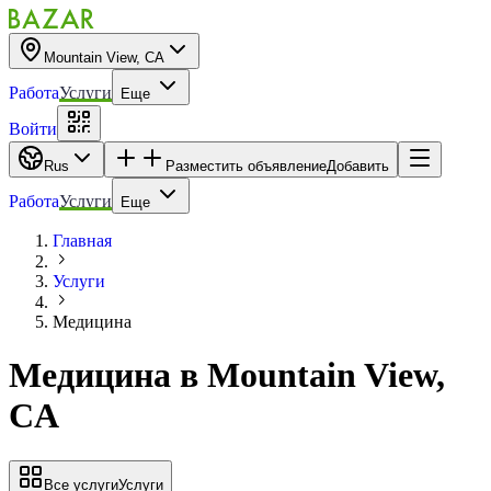
Mountain View, CA
Работа
Услуги
Еще
Войти
Rus
Разместить объявление
Добавить
Работа
Услуги
Еще
Главная
Услуги
Медицина
Медицина
в
Mountain View,
CA
Все услуги
Услуги