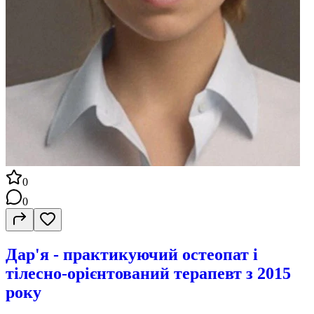
0
0
Дар'я - практикуючий остеопат і
тілесно-орієнтований терапевт з 2015
року