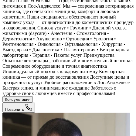
Animal Clinic & Hospital — Профессиональная забота о ваших
питомцах в Лос-Анджелесе! Мы — современная ветеринарная
клиника, где сочетаются медицина, комфорт и любовь к
животным. Наши специалисты обеспечивают полный
комплекс ухода — от диагностики до косметических процедур
и оздоровления. Список услуг • Груминг • Дневной уход за
животными (daycare) • Анестезия • Стоматология •
Дерматология • Акушерство • Ортопедия • Урология •
Рентгенология • Онкология • Офтальмология • Хирургия •
Выезд врача • Диагностика • Плазмотерапия • Ветеринарная
лаборатория • Терапия • Пакеты услуг Преимущества
Опытные ветеринары , заботливый и внимательный персонал
Современное оборудование и точная диагностика
Индивидуальный подход к каждому питомцу Комфортная
клиника — от приема до восстановления Доступные цены и
прозрачность услуг Удобное расположение в Лос-Анджелесе
Быстрая запись и минимальное ожидание Заботьтесь о
здоровье своих любимцев вместе с профессионалами!
Консультация
Позвонить