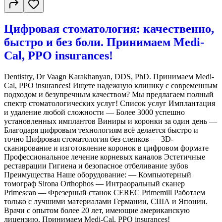
Цифровая стоматология: качественно,
быстро и без боли. Принимаем Medi-
Cal, PPO insurances!
Dentistry, Dr Vaagn Karakhanyan, DDS, PhD. Принимаем Medi-
Cal, PPO insurances! Ищете надежную клинику с современным
подходом и безупречным качеством? Мы предлагаем полный
спектр стоматологических услуг! Список услуг Имплантация
и удаление любой сложности — Более 3000 успешно
установленных имплантов Виниры и коронки за один день —
Благодаря цифровым технологиям всё делается быстро и
точно Цифровая стоматология без слепков — 3D-
сканирование и изготовление коронок в цифровом формате
Профессиональное лечение корневых каналов Эстетичные
реставрации Гигиена и безопасное отбеливание зубов
Преимущества Наше оборудование: — Компьютерный
томограф Sirona Orthophos — Интраоральный сканер
Primescan — Фрезерный станок CEREC Primemill Работаем
только с лучшими материалами Германии, США и Японии.
Врачи с опытом более 20 лет, имеющие американскую
лицензию. Принимаем Medi-Cal, PPO insurances!