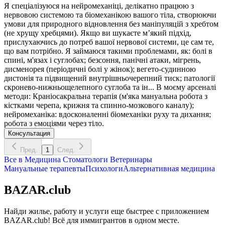
Я спеціалізуюся на нейромеханіці, делікатно працюю з
нервовою системою та біомеханікою вашого тіла, створюючи
умови для природного відновлення без маніпуляцій з хребтом
(не хрущу хребцями). Якщо ви шукаєте м’який підхід,
прислухаючись до потреб вашої нервової системи, це сам те,
що вам потрібно. Я займаюся такими проблемами, як: болі в
спині, м'язах і суглобах; безсоння, панічні атаки, мігрень,
дисменорея (періодичні болі у жінок); вегето-судинною
дистонія та підвищений внутрішньочерепний тиск; патології
скронево-нижньощелепного суглоба та ін... В моєму арсеналі
методи: Краніосакральна терапія (м'яка мануальна робота з
кістками черепа, крижня та спинно-мозкового каналу);
нейромеханіка: вдосконаленні біомеханіки руху та дихання;
робота з емоціями через тіло.
Консультация
Пред.
1
След.
Все в
Медицина
Стоматологи
Ветеринары
Мануальные терапевты
Психологи
Альтернативная медицина
BAZAR.club
Найди жилье, работу и услуги еще быстрее с приложением
BAZAR.club! Всё для иммигрантов в одном месте.