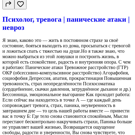
Психолог, тревога | панические атаки |
невроз
Я знаю, каково это — жить в постоянном страхе за своё
состояние, бояться выходить из дома, просыпаться с тревогой
и ложиться спать с тяжестью на душе.Но я также знаю, что
можно выбраться из этой ловушки и построить жизнь, в
которой есть спокойствие, радость и внутренняя опора. С чем
я работаю: Панические атаки Тревожное расстройство (ГТР)
ОКР (обсессивно-компульсивное расстройство) Агорафобия,
социофобия Депрессия, апатия, прокрастинация Повышенная
тревожность, страх неопределённости Психосоматика
(сердцебиение, скачки давления, затруднённое дыхание и др.)
Бессонница, эмоциональное выгорание Как проходит работа:
Если сейчас вы находитесь в точке А — где каждый день
сопровождает тревога, страх, паника, неуверенность в
завтрашнем дне — то цель нашей работы вместе — привести
вас в точку Б: Где тело снова становится спокойным, Мысли
перестают бесконтрольно накручивать страхи, Паника больше
не управляет вашей жизнью, Возвращается ощущение
свободы, радости и уверенности, Вы снова чувствуете, что