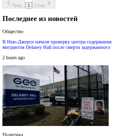
Пред.
1
След.
Последнее из новостей
Общество
В Нью-Джерси начали проверку центра содержания
мигрантов Delaney Hall после смерти задержанного
2 hours ago
Политика