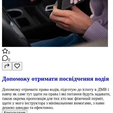
0
0
Допоможу отримати посвідчення водія
Допоможу отримати права водія, підготую до іспиту в ДМВ і
навчу як саме тут здати на права і які питання будуть задавати,
також окрема пропозиція для тих хто має фізичний перміт,
здати у мого інструктора з мінімальними вимогами, з нами
дешево швидко та ефективно.
Консультация