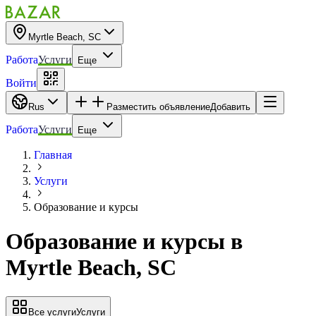
Myrtle Beach, SC
Работа
Услуги
Еще
Войти
Rus
Разместить объявление
Добавить
Работа
Услуги
Еще
Главная
Услуги
Образование и курсы
Образование и курсы
в
Myrtle Beach, SC
Все услуги
Услуги