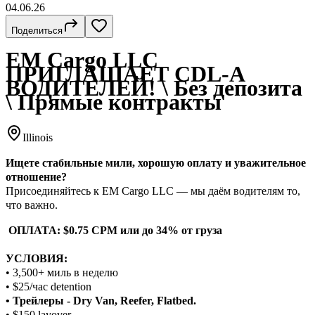
04.06.26
Поделиться
EM Cargo LLC
ПРИГЛАШАЕТ CDL-A
ВОДИТЕЛЕЙ! \ Без депозита
\ Прямые контракты
Illinois
Ищете стабильные мили, хорошую оплату и уважительное
отношение?
Присоединяйтесь к EM Cargo LLC — мы даём водителям то,
что важно.
ОПЛАТА: $0.75 CPM или до 34% от груза
УСЛОВИЯ:
• 3,500+ миль в неделю
• $25/час detention
• Трейлеры - Dry Van, Reefer, Flatbed.
• $150 layover