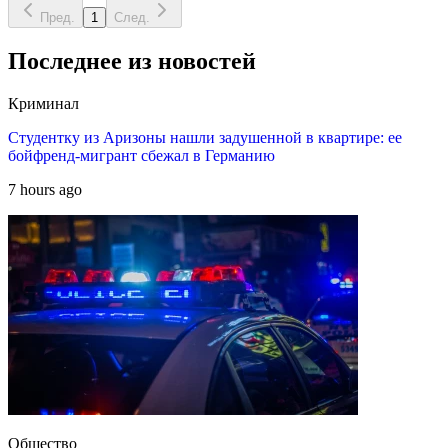
Пред.
1
След.
Последнее из новостей
Криминал
Студентку из Аризоны нашли задушенной в квартире: ее
бойфренд-мигрант сбежал в Германию
7 hours ago
Общество