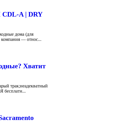
CDL-A | DRY
ходные дома (для
 компания — относ...
одные? Хватит
тарый трак;неадекватный
Я бесплатн...
Sacramento