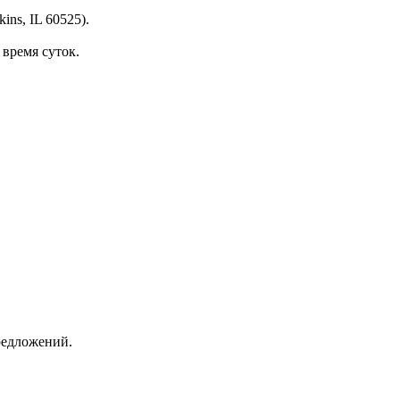
ins, IL 60525).
 время суток.
редложений.