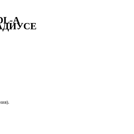
DL-A
РАДИУСЕ
ния).