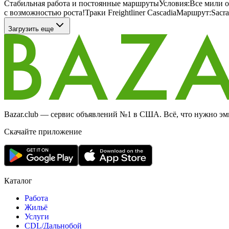
Стабильная работа и постоянные маршрутыУсловия:Все мили о
с возможностью роста!Траки Freightliner CascadiaМаршрут:Sacra
Загрузить еще
Bazar.club — сервис объявлений №1 в США. Всё, что нужно эми
Скачайте приложение
Каталог
Работа
Жильё
Услуги
CDL/Дальнобой