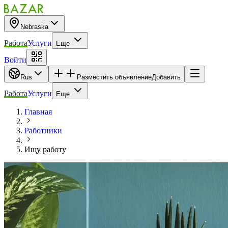
Nebraska
Работа
Услуги
Еще
Войти
Rus
Разместить объявление
Добавить
Работа
Услуги
Еще
Главная
Работники
Ищу работу