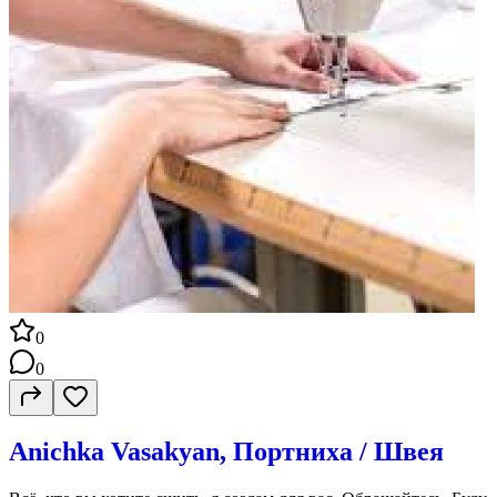
0
0
Anichka Vasakyan, Портниха / Швея