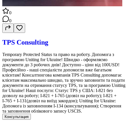
0
0
TPS Consulting
Temporary Protected Status та право на роботу. Допомога з
програмою Uniting for Ukraine! Швидко - оформляємо
документи до 3 робочих днів! Доступно - ціни від 100USD!
Професійно - наші спеціалісти допомогли вже багатьом
клієнтам! Консалтингова компанія TPS Consulting допомагає
клієнтам максимально швидко, та зручно заповнити та подати
документи на отримання статусу TPS, та за програмою Uniting
for Ukraine! Наші послуги: Статус TPS у США: І-821 без
дозволу на роботу; І-821 + І-765 (дозвіл на роботу); І-821 +
І-765 + І-131(дозвіл на виїзд закордон); Uniting for Ukraine:
Допомога із заповненням I-134 (консультування); Створення
та заповнення облікового запису USCIS.
Консультация