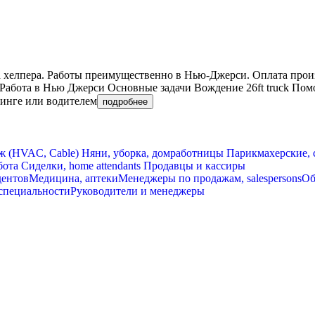
ва хелпера. Работы преимущественно в Нью-Джерси. Оплата произ
 Работа в Нью Джерси Основные задачи Вождение 26ft truck По
винге или водителем
подробнее
ж (HVAC, Cable)
Няни, уборка, домработницы
Парикмахерские, 
бота
Сиделки, home attendants
Продавцы и кассиры
дентов
Медицина, аптеки
Менеджеры по продажам, salespersons
Об
специальности
Руководители и менеджеры