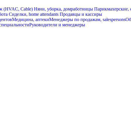
ж (HVAC, Cable)
Няни, уборка, домработницы
Парикмахерские, 
бота
Сиделки, home attendants
Продавцы и кассиры
дентов
Медицина, аптеки
Менеджеры по продажам, salespersons
Об
специальности
Руководители и менеджеры