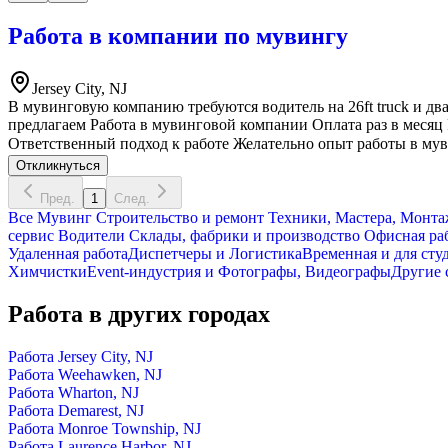
Работа в компании по мувингу
Jersey City, NJ
В мувинговую компанию требуются водитель на 26ft truck и д
предлагаем Работа в мувинговой компании Оплата раз в месяц
Ответственный подход к работе Желательно опыт работы в му
Откликнуться
Пред.
1
След.
Все
Мувинг
Строительство и ремонт
Техники, Мастера, Монта
cервис
Водители
Склады, фабрики и производство
Офисная ра
Удаленная работа
Диспетчеры и Логистика
Временная и для сту
Химчистки
Event-индустрия и Фотографы, Видеографы
Другие 
Работа в других городах
Работа Jersey City, NJ
Работа Weehawken, NJ
Работа Wharton, NJ
Работа Demarest, NJ
Работа Monroe Township, NJ
Работа Laurence Harbor, NJ