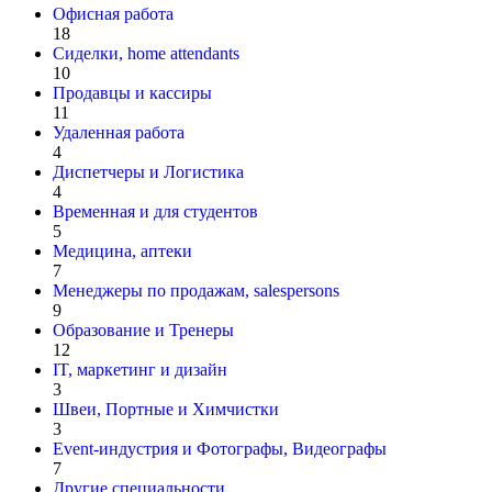
Офисная работа
18
Сиделки, home attendants
10
Продавцы и кассиры
11
Удаленная работа
4
Диспетчеры и Логистика
4
Временная и для студентов
5
Медицина, аптеки
7
Менеджеры по продажам, salespersons
9
Образование и Тренеры
12
IT, маркетинг и дизайн
3
Швеи, Портные и Химчистки
3
Event-индустрия и Фотографы, Видеографы
7
Другие специальности