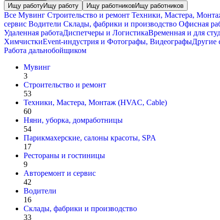
Ищу работу
Ищу работу
Ищу работников
Ищу работников
Все
Мувинг
Строительство и ремонт
Техники, Мастера, Монта
cервис
Водители
Склады, фабрики и производство
Офисная ра
Удаленная работа
Диспетчеры и Логистика
Временная и для сту
Химчистки
Event-индустрия и Фотографы, Видеографы
Другие 
Работа дальнобойщиком
Мувинг
3
Строительство и ремонт
53
Техники, Мастера, Монтаж (HVAC, Cable)
60
Няни, уборка, домработницы
54
Парикмахерские, салоны красоты, SPA
17
Рестораны и гостиницы
9
Авторемонт и cервис
42
Водители
16
Склады, фабрики и производство
33