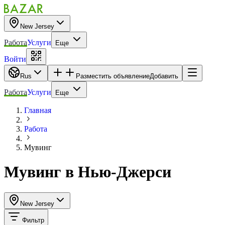
New Jersey
Работа
Услуги
Еще
Войти
Rus
Разместить объявление
Добавить
Работа
Услуги
Еще
Главная
Работа
Мувинг
Мувинг в Нью-Джерси
New Jersey
Фильтр