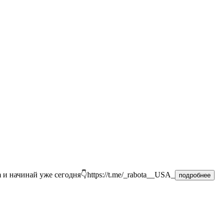
и начинай уже сегодня👇https://t.me/_rabota__USA_
подробнее