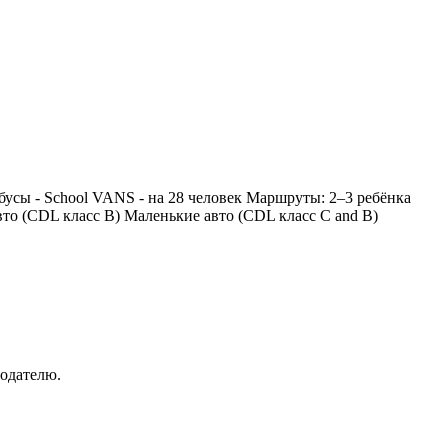
обусы - School VANS - на 28 человек Маршруты: 2–3 ребёнка
вто (CDL класс B) Маленькие авто (CDL класс С and B)
тодателю.