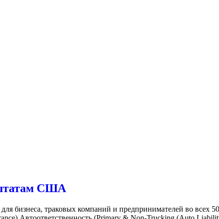
м штатам США
 бизнеса, траковых компаний и предпринимателей во всех 50 
ance) Автоответственность (Primary & Non-Trucking (Auto Liabili