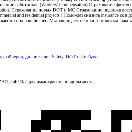
рахование работников (Workers’ Compensation) Страхование физиче
ellation) Страхование новых DOT и MC Страхование недвижимости
ercial and residential projects ) Поможем снизить insurance cos
именно под ваш бизнес. Мы защищаем не просто полисом - мы з
кдрайверов, диспетчеров
Safety, DOT и Логбуки
AR.club! Всё для иммигрантов в одном месте.