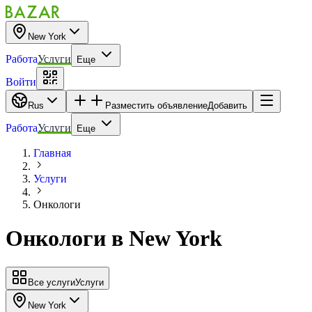
New York
Работа
Услуги
Еще
Войти
Rus
Разместить объявление
Добавить
Работа
Услуги
Еще
Главная
Услуги
Онкологи
Онкологи
в
New York
Все услуги
Услуги
New York