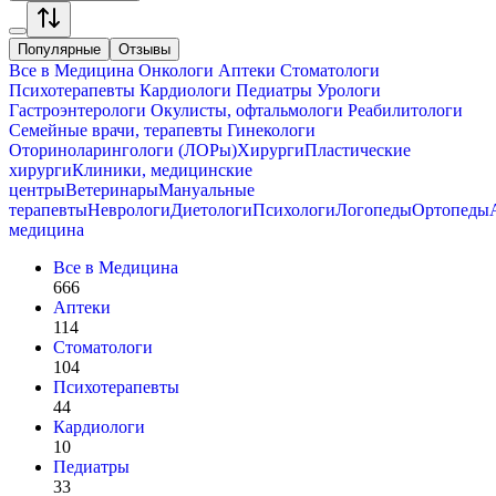
Популярные
Отзывы
Все в
Медицина
Онкологи
Аптеки
Стоматологи
Психотерапевты
Кардиологи
Педиатры
Урологи
Гастроэнтерологи
Окулисты, офтальмологи
Реабилитологи
Семейные врачи, терапевты
Гинекологи
Оториноларингологи (ЛОРы)
Хирурги
Пластические
хирурги
Клиники, медицинские
центры
Ветеринары
Мануальные
терапевты
Неврологи
Диетологи
Психологи
Логопеды
Ортопеды
медицина
Все в
Медицина
666
Аптеки
114
Стоматологи
104
Психотерапевты
44
Кардиологи
10
Педиатры
33