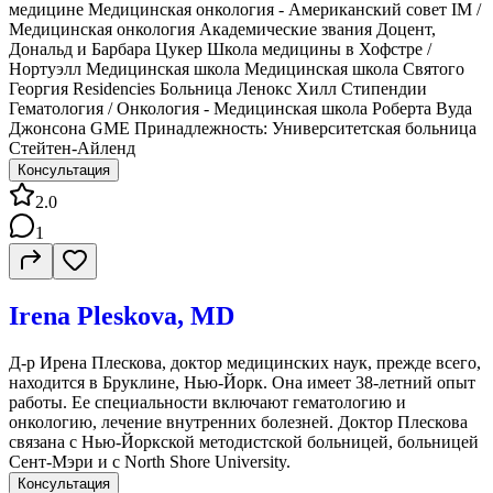
медицине Медицинская онкология - Американский совет IM /
Медицинская онкология Академические звания Доцент,
Дональд и Барбара Цукер Школа медицины в Хофстре /
Нортуэлл Медицинская школа Медицинская школа Святого
Георгия Residencies Больница Ленокс Хилл Стипендии
Гематология / Онкология - Медицинская школа Роберта Вуда
Джонсона GME Принадлежность: Университетская больница
Стейтен-Айленд
Консультация
2.0
1
Irena Pleskova, MD
Д-р Ирена Плескова, доктор медицинских наук, прежде всего,
находится в Бруклине, Нью-Йорк. Она имеет 38-летний опыт
работы. Ее специальности включают гематологию и
онкологию, лечение внутренних болезней. Доктор Плескова
связана с Нью-Йоркской методистской больницей, больницей
Сент-Мэри и с North Shore University.
Консультация