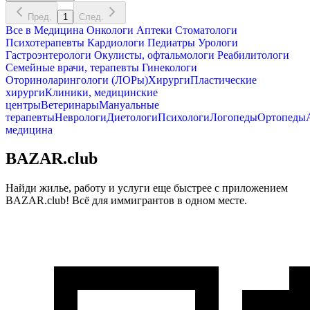
Пред.
1
След.
Все в
Медицина
Онкологи
Аптеки
Стоматологи
Психотерапевты
Кардиологи
Педиатры
Урологи
Гастроэнтерологи
Окулисты, офтальмологи
Реабилитологи
Семейные врачи, терапевты
Гинекологи
Оториноларингологи (ЛОРы)
Хирурги
Пластические
хирурги
Клиники, медицинские
центры
Ветеринары
Мануальные
терапевты
Неврологи
Диетологи
Психологи
Логопеды
Ортопеды
медицина
BAZAR.club
Найди жилье, работу и услуги еще быстрее с приложением
BAZAR.club! Всё для иммигрантов в одном месте.