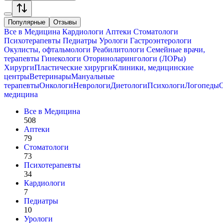
Популярные
Отзывы
Все в
Медицина
Кардиологи
Аптеки
Стоматологи
Психотерапевты
Педиатры
Урологи
Гастроэнтерологи
Окулисты, офтальмологи
Реабилитологи
Семейные врачи,
терапевты
Гинекологи
Оториноларингологи (ЛОРы)
Хирурги
Пластические хирурги
Клиники, медицинские
центры
Ветеринары
Мануальные
терапевты
Онкологи
Неврологи
Диетологи
Психологи
Логопеды
медицина
Все в
Медицина
508
Аптеки
79
Стоматологи
73
Психотерапевты
34
Кардиологи
7
Педиатры
10
Урологи