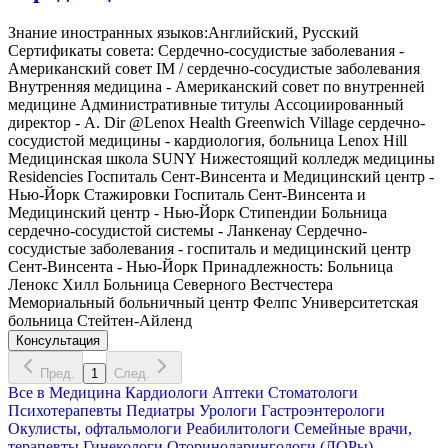
Знание иностранных языков:Английский, Русский
Сертификаты совета: Сердечно-сосудистые заболевания -
Американский совет IM / сердечно-сосудистые заболевания
Внутренняя медицина - Американский совет по внутренней
медицине Административные титулы Ассоциированный
директор - A. Dir @Lenox Health Greenwich Village сердечно-
сосудистой медицины - кардиология, больница Lenox Hill
Медицинская школа SUNY Нижестоящий колледж медицины
Residencies Госпиталь Сент-Винсента и Медицинский центр -
Нью-Йорк Стажировки Госпиталь Сент-Винсента и
Медицинский центр - Нью-Йорк Стипендии Больница
сердечно-сосудистой системы - Ланкенау Сердечно-
сосудистые заболевания - госпиталь и медицинский центр
Сент-Винсента - Нью-Йорк Принадлежность: Больница
Ленокс Хилл Больница Северного Вестчестера
Мемориальный больничный центр Фелпс Университетская
больница Стейтен-Айленд
Консультация
Пред.
1
След.
Все в
Медицина
Кардиологи
Аптеки
Стоматологи
Психотерапевты
Педиатры
Урологи
Гастроэнтерологи
Окулисты, офтальмологи
Реабилитологи
Семейные врачи,
терапевты
Гинекологи
Оториноларингологи (ЛОРы)