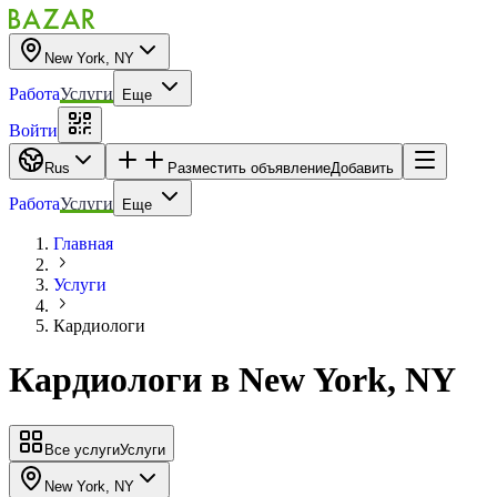
New York, NY
Работа
Услуги
Еще
Войти
Rus
Разместить объявление
Добавить
Работа
Услуги
Еще
Главная
Услуги
Кардиологи
Кардиологи
в
New York, NY
Все услуги
Услуги
New York, NY