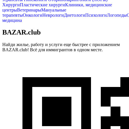
Хирурги
Пластические хирурги
Клиники, медицинские
центры
Ветеринары
Мануальные
терапевты
Онкологи
Неврологи
Диетологи
Психологи
Логопеды
медицина
BAZAR.club
Найди жилье, работу и услуги еще быстрее с приложением
BAZAR.club! Всё для иммигрантов в одном месте.