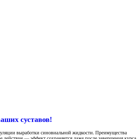
аших суставов!
имуляции выработки синовиальной жидкости. Преимущества
 действие — эффект сохраняется даже после завершения курса