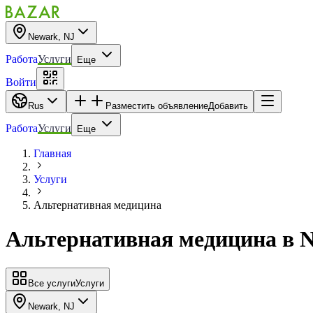
Newark, NJ
Работа
Услуги
Еще
Войти
Rus
Разместить объявление
Добавить
Работа
Услуги
Еще
Главная
Услуги
Альтернативная медицина
Альтернативная медицина
в
N
Все услуги
Услуги
Newark, NJ