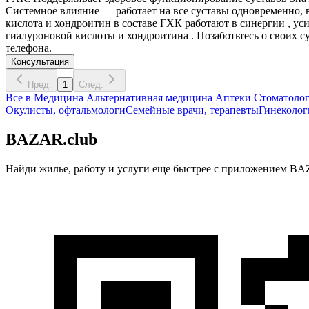
Системное влияние — работает на все суставы одновременно,
кислота и хондроитин в составе ГХК работают в синергии , ус
гиалуроновой кислоты и хондроитина . Позаботьтесь о своих 
телефона.
Консультация
Пред.
1
След.
Все в
Медицина
Альтернативная медицина
Аптеки
Стоматоло
Окулисты, офтальмологи
Семейные врачи, терапевты
Гинеколог
BAZAR.club
Найди жилье, работу и услуги еще быстрее с приложением BAZ