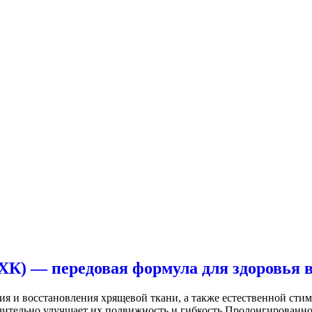
К) — передовая формула для здоровья в
ия и восстановления хрящевой ткани, а также естественной ст
ительно улучшает их подвижность и гибкость Пролонгированное