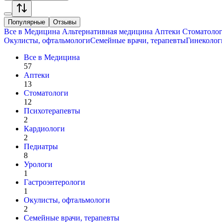
Популярные
Отзывы
Все в
Медицина
Альтернативная медицина
Аптеки
Стоматоло
Окулисты, офтальмологи
Семейные врачи, терапевты
Гинеколог
Все в
Медицина
57
Аптеки
13
Стоматологи
12
Психотерапевты
2
Кардиологи
2
Педиатры
8
Урологи
1
Гастроэнтерологи
1
Окулисты, офтальмологи
2
Семейные врачи, терапевты