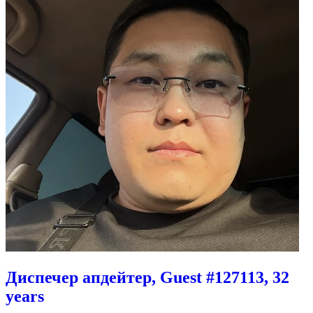
Диспечер апдейтер, Guest #127113, 32
years