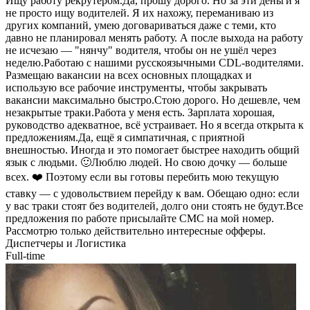
Ищу работу рекрутером.Да, прошу дорого. Но за эти деньги я
не просто ищу водителей. Я их нахожу, переманиваю из
других компаний, умею договариваться даже с теми, кто
давно не планировал менять работу. А после выхода на работу
не исчезаю — "нянчу" водителя, чтобы он не ушёл через
неделю.Работаю с нашими русскоязычными CDL-водителями.
Размещаю вакансии на всех основных площадках и
использую все рабочие инструменты, чтобы закрывать
вакансии максимально быстро.Стою дорого. Но дешевле, чем
незакрытые траки.Работа у меня есть. Зарплата хорошая,
руководство адекватное, всё устраивает. Но я всегда открыта к
предложениям.Да, ещё я симпатичная, с приятной
внешностью. Иногда и это помогает быстрее находить общий
язык с людьми. 🙂Люблю людей. Но свою дочку — больше
всех. ❤️ Поэтому если вы готовы перебить мою текущую
ставку — с удовольствием перейду к вам. Обещаю одно: если
у вас траки стоят без водителей, долго они стоять не будут.Все
предложения по работе присылайте СМС на мой номер.
Рассмотрю только действительно интересные офферы.
Диспетчеры и Логистика
Full-time