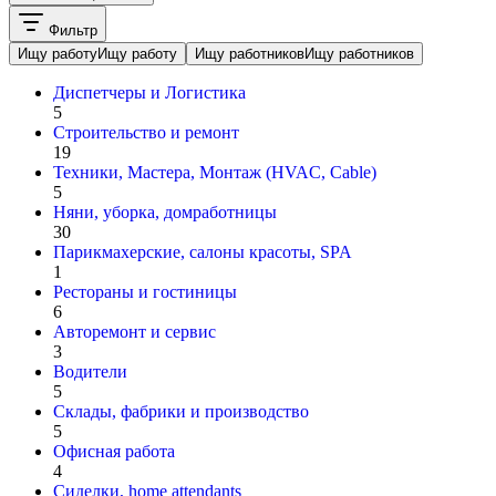
Фильтр
Ищу работу
Ищу работу
Ищу работников
Ищу работников
Диспетчеры и Логистика
5
Строительство и ремонт
19
Техники, Мастера, Монтаж (HVAC, Cable)
5
Няни, уборка, домработницы
30
Парикмахерские, салоны красоты, SPA
1
Рестораны и гостиницы
6
Авторемонт и cервис
3
Водители
5
Склады, фабрики и производство
5
Офисная работа
4
Сиделки, home attendants