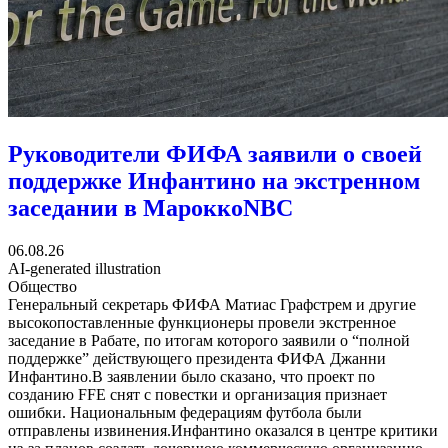
Руководители ФИФА заявили о своей
поддержке Инфантино на экстренном
заседании в Марокко
NBC
06.08.26
AI-generated illustration
Общество
Генеральный секретарь ФИФА Матиас Графстрем и другие
высокопоставленные функционеры провели экстренное
заседание в Рабате, по итогам которого заявили о “полной
поддержке” действующего президента ФИФА Джанни
Инфантино.В заявлении было сказано, что проект по
созданию FFE снят с повестки и организация признает
ошибки. Национальным федерациям футбола были
отправлены извинения.Инфантино оказался в центре критики