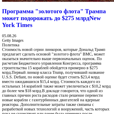
Программа "золотого флота" Трампа
может подорожать до $275 млрд
New
York Times
05.08.26
Getty Images
Политика
Стоимость новой серии линкоров, которые Дональд Трамп
предлагает сделать основой "золотого флота" ВМС, может
оказаться значительно выше первоначальных оценок. По
расчетам Бюджетного управления Конгресса, программа
строительства 15 кораблей обойдется примерно в $275
млрд.Первый линкор класса Trump, получивший название
U.S.S. Defiant, по новой оценке будет стоить $23,4 млрд
вместо ожидавшихся $15,4 млрд. Стоимость каждого из
остальных 14 кораблей также может увеличиться с $10,2 млрд
до более чем $18 млрд.В докладе говорится, что одной из
главных причин роста расходов стало решение перевести
новые корабли с газотурбинных двигателей на ядерные
реакторы. Дополнительные затраты также связаны с
разработкой новых технологий и вооружений, часть которых
пока не существует или ранее была отменена после