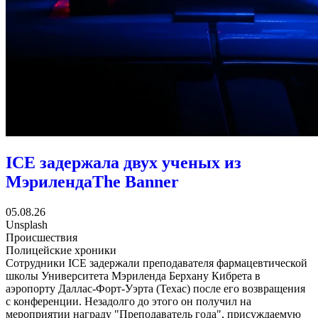
ICE задержала двух ученых из
Мэриленда
The Banner
05.08.26
Unsplash
Происшествия
Полицейские хроники
Сотрудники ICE задержали преподавателя фармацевтической
школы Университета Мэриленда Берхану Кибрета в
аэропорту Даллас-Форт-Уэрта (Техас) после его возвращения
с конференции. Незадолго до этого он получил на
мероприятии награду "Преподаватель года", присуждаемую