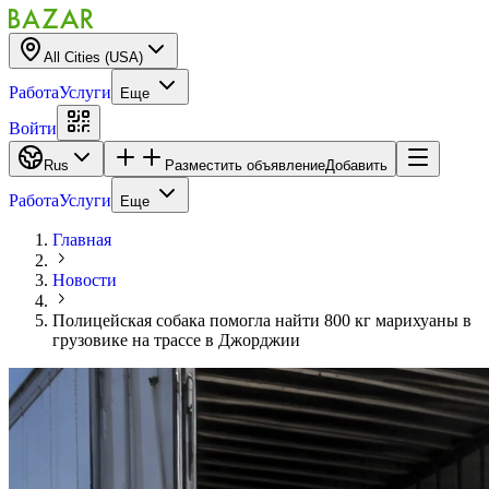
All Cities (USA)
Работа
Услуги
Еще
Войти
Rus
Разместить объявление
Добавить
Работа
Услуги
Еще
Главная
Новости
Полицейская собака помогла найти 800 кг марихуаны в
грузовике на трассе в Джорджии