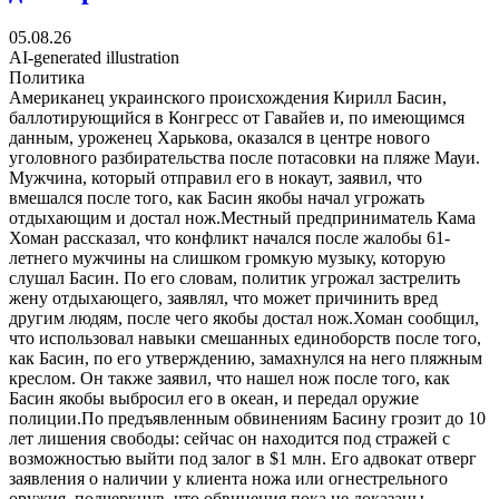
05.08.26
AI-generated illustration
Политика
Американец украинского происхождения Кирилл Басин,
баллотирующийся в Конгресс от Гавайев и, по имеющимся
данным, уроженец Харькова, оказался в центре нового
уголовного разбирательства после потасовки на пляже Мауи.
Мужчина, который отправил его в нокаут, заявил, что
вмешался после того, как Басин якобы начал угрожать
отдыхающим и достал нож.Местный предприниматель Кама
Хоман рассказал, что конфликт начался после жалобы 61-
летнего мужчины на слишком громкую музыку, которую
слушал Басин. По его словам, политик угрожал застрелить
жену отдыхающего, заявлял, что может причинить вред
другим людям, после чего якобы достал нож.Хоман сообщил,
что использовал навыки смешанных единоборств после того,
как Басин, по его утверждению, замахнулся на него пляжным
креслом. Он также заявил, что нашел нож после того, как
Басин якобы выбросил его в океан, и передал оружие
полиции.По предъявленным обвинениям Басину грозит до 10
лет лишения свободы: сейчас он находится под стражей с
возможностью выйти под залог в $1 млн. Его адвокат отверг
заявления о наличии у клиента ножа или огнестрельного
оружия, подчеркнув, что обвинения пока не доказаны.