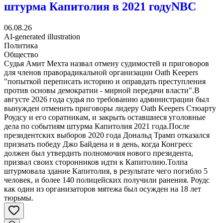
штурма Капитолия в 2021 году
NBC
06.08.26
AI-generated illustration
Политика
Общество
Судья Амит Мехта назвал отмену судимостей и приговоров
для членов праворадикальной организации Oath Keepers
"попыткой переписать историю и оправдать преступления
против основы демократии - мирной передачи власти".В
августе 2026 года судья по требованию администрации был
вынужден отменить приговоры лидеру Oath Keepers Стюарту
Роудсу и его соратникам, и закрыть оставшиеся уголовные
дела по событиям штурма Капитолия 2021 года.После
президентских выборов 2020 года Дональд Трамп отказался
признать победу Джо Байдена и в день, когда Конгресс
должен был утвердить полномочия нового президента,
призвал своих сторонников идти к Капитолию.Толпа
штурмовала здание Капитолия, в результате чего погибло 5
человек, и более 140 полицейских получили ранения. Роудс
как один из организаторов мятежа был осужден на 18 лет
тюрьмы.