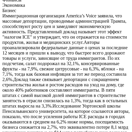
Экономика
Бизнес
Иммиграционная организация America’s Voice заявила, что
массовые депортации, проводимые администрацией Трампа,
способствуют росту цен и замедляют экономическую
активность. Представленный доклад называет этот эффект
"налогом ICE" и утверждает, что он отражается на стоимости
продуктов, жилья и медицинских услуг.Авторы
проанализировали федеральные данные о ценах за последние
12 месяцев и пришли к выводу, что быстрее всего дорожают
товары и услуги, зависящие от труда иммигрантов. По их
подсчетам, салат подорожал на 32,1%, консервированные
фрукты - на 7,9%, свежие цитрусовые - на 6,3%, яблоки - на
7,1%, тогда как базовая инфляция за тот же период составила
2,6%.Доклад также связывает депортации с сокращением
строительства жилья и ростом расходов на уход на дому, где
около 40% работников составляют иммигранты. В пяти
штатах с самой высокой долей иммигрантов в строительстве
занятость в отрасли снизилась на 1,3%, тогда как в остальных
штатах выросла на 3,3%.Исследование Уортонской школы
Пенсильванского университета, на которое ссылаются авторы,
показало, что после усиления работы ICE расходы в городах
оказываются в среднем на 6,2% ниже нормы, посещаемость
бизнеса снижается на 2,7%, что эквивалентно потере 8,1 млрд