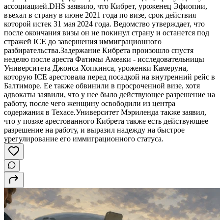
ассоциацией.DHS заявило, что Кибрет, уроженец Эфиопии,
въехал в страну в июне 2021 года по визе, срок действия
которой истек 31 мая 2024 года. Ведомство утверждает, что
после окончания визы он не покинул страну и останется под
стражей ICE до завершения иммиграционного
разбирательства.Задержание Кибрета произошло спустя
неделю после ареста Фатимы Амеаки - исследовательницы
Университета Джонса Хопкинса, уроженки Камеруна,
которую ICE арестовала перед посадкой на внутренний рейс в
Балтиморе. Ее также обвинили в просроченной визе, хотя
адвокаты заявили, что у нее было действующее разрешение на
работу, после чего женщину освободили из центра
содержания в Техасе.Университет Мэриленда также заявил,
что у позже арестованного Кибрета также есть действующее
разрешение на работу, и выразил надежду на быстрое
урегулирование его иммиграционного статуса.