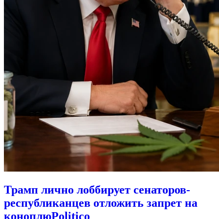
Трамп лично лоббирует сенаторов-
республиканцев отложить запрет на
коноплю
Politico