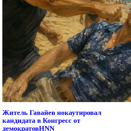
Житель Гавайев нокаутировал
кандидата в Конгресс от
демократов
HNN