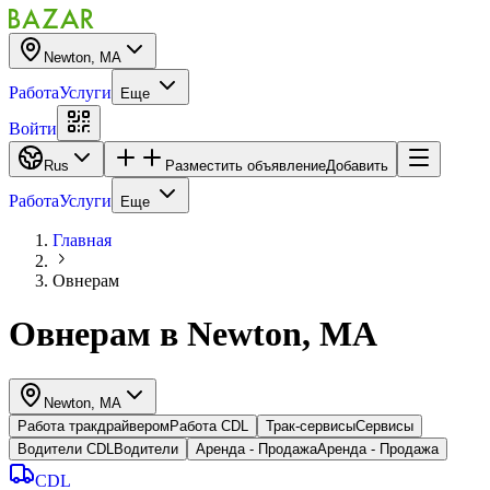
Newton, MA
Работа
Услуги
Еще
Войти
Rus
Разместить объявление
Добавить
Работа
Услуги
Еще
Главная
Овнерам
Овнерам
в
Newton, MA
Newton, MA
Работа тракдрайвером
Работа CDL
Трак-сервисы
Cервисы
Водители CDL
Водители
Аренда - Продажа
Аренда - Продажа
CDL