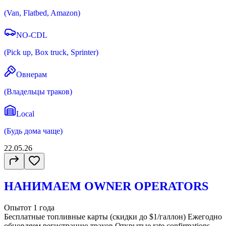
(
Van, Flatbed, Amazon
)
NO-CDL
(
Pick up, Box truck, Sprinter
)
Овнерам
(
Владельцы траков
)
Local
(
Будь дома чаще
)
22.05.26
НАНИМАЕМ OWNER OPERATORS
Опыт
от 1 года
Бесплатные топливные карты (скидки до $1/галлон) Ежегодно
обновляем регистрацию траков Открытые rate confirmations