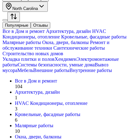
North Carolina
Популярные
Отзывы
Все в
Дом и ремонт
Архитектура, дизайн
HVAC
Кондиционеры, oтопление
Кровельные, фасадные работы
Малярные работы
Окна, двери, балконы
Ремонт и
обслуживание техники
Сантехнические работы
Строительство новых домов
Укладка плитки и полов
Хендимен
Электромонтажные
работы
Системы безопасности, умные дома
Вывоз
мусора
Мебель
Внешние работы
Внутренние работы
Все в
Дом и ремонт
104
Архитектура, дизайн
1
HVAC Кондиционеры, oтопление
3
Кровельные, фасадные работы
6
Малярные работы
10
Окна, двери, балконы