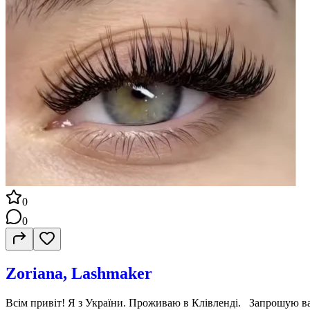
0
0
Zoriana, Lashmaker
Всім привіт! Я з України. Проживаю в Клівленді. Запрошую ва