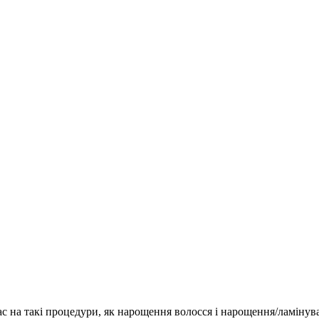
с на такі процедури, як нарощення волосся і нарощення/ламінув