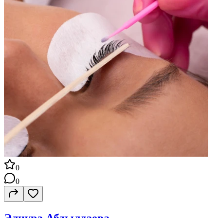
0
0
Элнура Абдылдаева