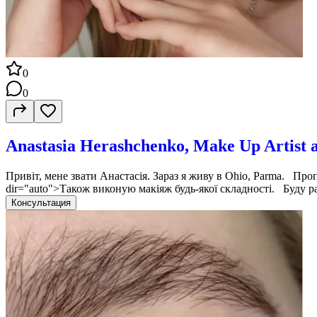
0
0
Anastasia Herashchenko, Make Up Artist
Привіт, мене звати Анастасія. Зараз я живу в Ohio, Parma. Проп
dir="auto">Також виконую макіяж будь-якої складності. Буду р
Консультация