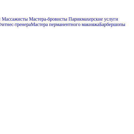
и
Массажисты
Мастера-бровисты
Парикмахерские услуги
Фитнес-тренера
Мастера перманентного макияжа
Барбершопы