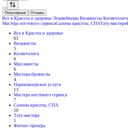
Популярные
Отзывы
Все в
Красота и здоровье
Лешмейкеры
Визажисты
Косметолог
Мастера ногтевого сервиса
Салоны красоты, СПА
Тату-мастера
Все в
Красота и здоровье
63
Визажисты
5
Косметологи
6
Массажисты
6
Мастера-бровисты
4
Парикмахерские услуги
13
Мастера ногтевого сервиса
7
Салоны красоты, СПА
10
Тату-мастера
1
Фитнес-тренера