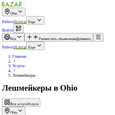
Ohio
Работа
Услуги
Еще
Войти
Rus
Разместить объявление
Добавить
Работа
Услуги
Еще
Главная
Услуги
Лешмейкеры
Лешмейкеры
в
Ohio
Все услуги
Услуги
Ohio