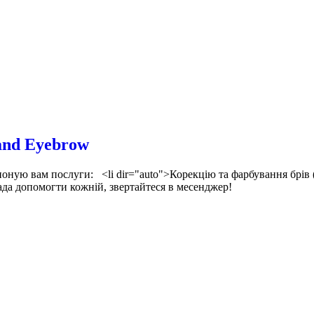
 and Eyebrow
оную вам послуги: <li dir="auto">Корекцію та фарбування брів (фа
ада допомогти кожній, звертайтеся в месенджер!