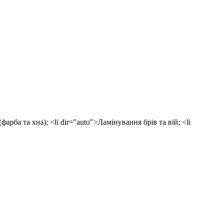
рба та хна); <li dir="auto">Ламінування брів та вій; <li