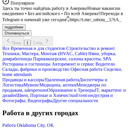
Популярное
Здесь ты точно найдёшь работу в АмерикеНовые вакансии
ежедневно • Без английского • По всей Америке!Переходи в
Telegram и начинай уже сегодня👇https://t.me/_rabota__USA_
подробнее
Откликнуться
Пред.
1
След.
Все
Временная и для студентов
Строительство и ремонт
Техники, Мастера, Монтаж (HVAC, Cable)
Няни, уборка,
домработницы
Парикмахерские, салоны красоты, SPA
Рестораны и гостиницы
Авторемонт и cервис
Водители
Склады, фабрики и производство
Офисная работа
Сиделки,
home attendants
Продавцы и кассиры
Удаленная работа
Диспетчеры и
Логистика
Мувинг
Медицина, аптеки
Менеджеры по
продажам, salespersons
Образование и Тренеры
IT, маркетинг и
дизайн
Швеи, Портные и Химчистки
Event-индустрия и
Фотографы, Видеографы
Другие специальности
Работа в других городах
Работа Oklahoma City, OK