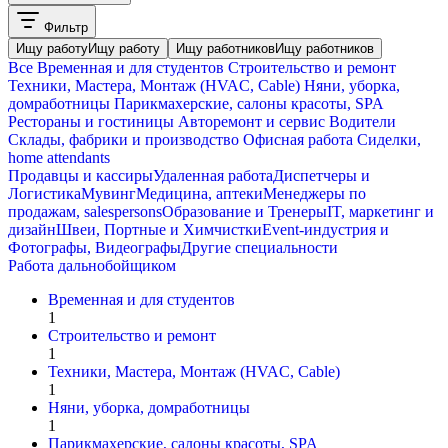
Фильтр
Ищу работу
Ищу работу
Ищу работников
Ищу работников
Все
Временная и для студентов
Строительство и ремонт
Техники, Мастера, Монтаж (HVAC, Cable)
Няни, уборка,
домработницы
Парикмахерские, салоны красоты, SPA
Рестораны и гостиницы
Авторемонт и cервис
Водители
Склады, фабрики и производство
Офисная работа
Сиделки,
home attendants
Продавцы и кассиры
Удаленная работа
Диспетчеры и
Логистика
Мувинг
Медицина, аптеки
Менеджеры по
продажам, salespersons
Образование и Тренеры
IT, маркетинг и
дизайн
Швеи, Портные и Химчистки
Event-индустрия и
Фотографы, Видеографы
Другие специальности
Работа дальнобойщиком
Временная и для студентов
1
Строительство и ремонт
1
Техники, Мастера, Монтаж (HVAC, Cable)
1
Няни, уборка, домработницы
1
Парикмахерские, салоны красоты, SPA