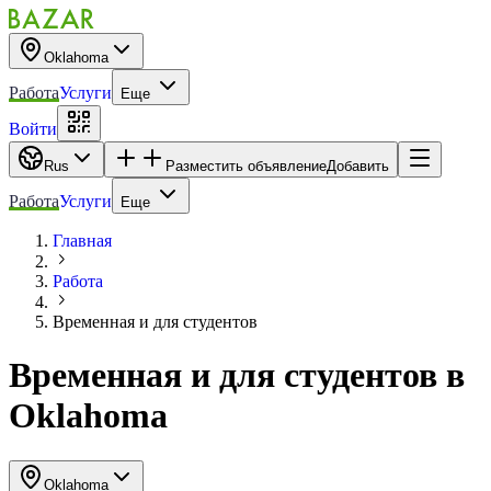
Oklahoma
Работа
Услуги
Еще
Войти
Rus
Разместить объявление
Добавить
Работа
Услуги
Еще
Главная
Работа
Временная и для студентов
Временная и для студентов
в
Oklahoma
Oklahoma