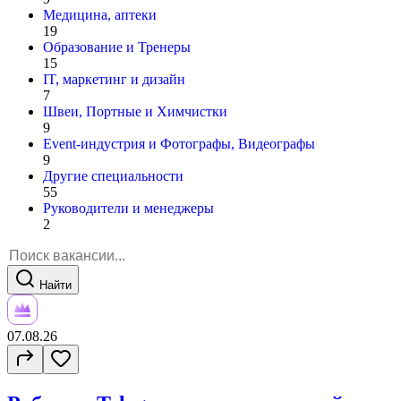
Медицина, аптеки
19
Образование и Тренеры
15
IT, маркетинг и дизайн
7
Швеи, Портные и Химчистки
9
Event-индустрия и Фотографы, Видеографы
9
Другие специальности
55
Руководители и менеджеры
2
Найти
07.08.26