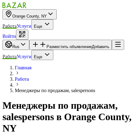
Orange County, NY
Работа
Услуги
Еще
Войти
Rus
Разместить объявление
Добавить
Работа
Услуги
Еще
Главная
Работа
Менеджеры по продажам, salespersons
Менеджеры по продажам,
salespersons
в
Orange County,
NY