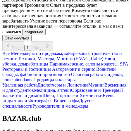
партнеров Требования: Опыт в продажах будет
преимуществом, но не обязателен Коммуникабельность и
активная жизненная позиция Ответственность и желание
зарабатывать Умение вести переговоры Если вас
заинтересовала вакансия — оставляйте отклик, и мы с вами
свяжемся.
подробнее
Откликнуться
Пред.
1
След.
Все
Менеджеры по продажам, salespersons
Строительство и
ремонт
Техники, Мастера, Монтаж (HVAC, Cable)
Няни,
уборка, домработницы
Парикмахерские, салоны красоты, SPA
Рестораны и гостиницы
Авторемонт и cервис
Водители
Склады, фабрики и производство
Офисная работа
Сиделки,
home attendants
Продавцы и кассиры
Удаленная работа
Диспетчеры и Логистика
Мувинг
Временная
и для студентов
Медицина, аптеки
Образование и Тренеры
IT,
маркетинг и дизайн
Швеи, Портные и Химчистки
Event-
индустрия и Фотографы, Видеографы
Другие
специальности
Руководители и менеджеры
BAZAR.club
Найди жилье, работу и услуги еще быстрее с приложением