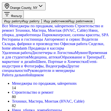
Orange County, NY
Фильтр
Ищу работу
Ищу работу
Ищу работников
Ищу работников
Все
Менеджеры по продажам, salespersons
Строительство и
ремонт
Техники, Мастера, Монтаж (HVAC, Cable)
Няни,
уборка, домработницы
Парикмахерские, салоны красоты, SPA
Рестораны и гостиницы
Авторемонт и cервис
Водители
Склады, фабрики и производство
Офисная работа
Сиделки,
home attendants
Продавцы и кассиры
Удаленная работа
Диспетчеры и Логистика
Мувинг
Временная
и для студентов
Медицина, аптеки
Образование и Тренеры
IT,
маркетинг и дизайн
Швеи, Портные и Химчистки
Event-
индустрия и Фотографы, Видеографы
Другие
специальности
Руководители и менеджеры
Работа дальнобойщиком
Менеджеры по продажам, salespersons
14
Строительство и ремонт
80
Техники, Мастера, Монтаж (HVAC, Cable)
82
Няни, уборка, домработницы