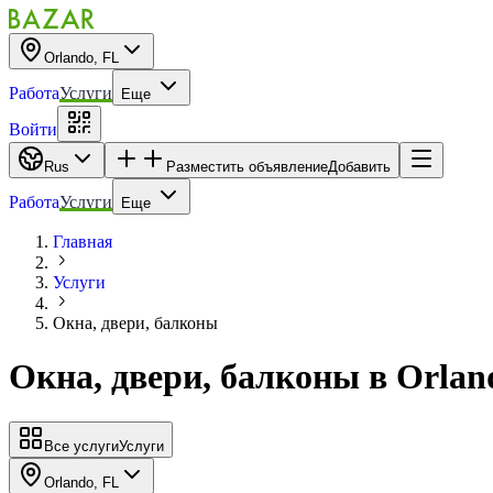
Orlando, FL
Работа
Услуги
Еще
Войти
Rus
Разместить объявление
Добавить
Работа
Услуги
Еще
Главная
Услуги
Окна, двери, балконы
Окна, двери, балконы
в
Orlan
Все услуги
Услуги
Orlando, FL