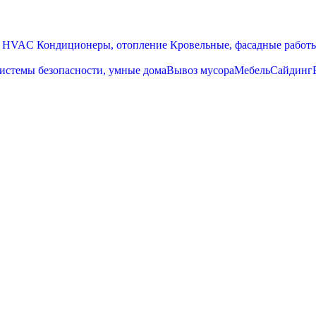
HVAC Кондиционеры, oтопление
Кровельные, фасадные работ
истемы безопасности, умные дома
Вывоз мусора
Мебель
Сайдинг