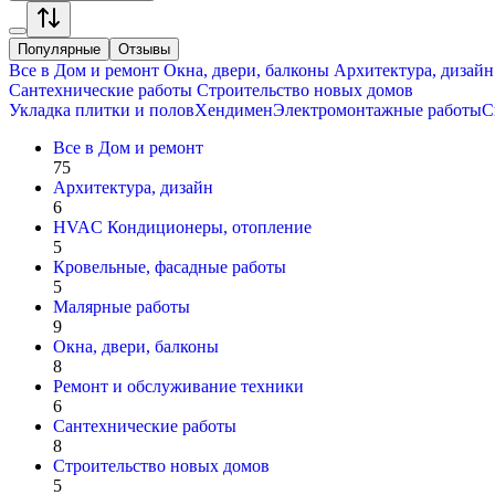
Популярные
Отзывы
Все в
Дом и ремонт
Окна, двери, балконы
Архитектура, дизайн
Сантехнические работы
Строительство новых домов
Укладка плитки и полов
Хендимен
Электромонтажные работы
С
Все в
Дом и ремонт
75
Архитектура, дизайн
6
HVAC Кондиционеры, oтопление
5
Кровельные, фасадные работы
5
Малярные работы
9
Окна, двери, балконы
8
Ремонт и обслуживание техники
6
Сантехнические работы
8
Строительство новых домов
5