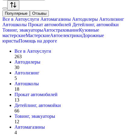
Популярные
Отзывы
Все в
Автоуслуги
Автомагазины
Автодилеры
Автолизинг
Автошколы
Прокат автомобилей
Детейлинг, автомойки
Товинг, эвакуаторы
Автострахование
Кузовные
мастерские
Мастерские
Автоелектрики
Дорожные
юристы
Помощь на дороге
Все в
Автоуслуги
263
Автодилеры
30
Автолизинг
5
Автошколы
18
Прокат автомобилей
13
Детейлинг, автомойки
66
Товинг, эвакуаторы
12
Автомагазины
4