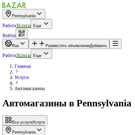
Pennsylvania
Работа
Услуги
Еще
Войти
Rus
Разместить объявление
Добавить
Работа
Услуги
Еще
Главная
Услуги
Автомагазины
Автомагазины
в
Pennsylvania
Все услуги
Услуги
Pennsylvania