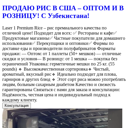
ПРОДАЮ РИС В США – ОПТОМ И В
РОЗНИЦУ! С Узбекистана!
Laser 1 Premium Rice – рис премиального качества по
отличной цене! Подходит для всех: ✅ Рестораны и кафе✅
Продуктовые магазины✅ Частные покупатели для домашнего
использования✅ Перекупщики и оптовики✅ Фирмы по
доставке еды и производители полуфабрикатов Форматы
продажи: — Оптом: от 1 паллеты (50+ мешков) — отличные
скидки и условия— В розницу: от 1 мешка — покупка без
ограничений Упаковка: герметичные мешки по 25 кг. (55
pounds) 🔹 Высококачественная сортировка🔹 Чистый,
ароматный, вкусный рис🔹 Идеально подходит для плова,
гарниров и других блюд 🔹 Этот сорт риса можно употреблять
людям, больным сахарным диабетом Качество и свежесть
гарантированы Связаться с нами для заказа и консультации:
Надёжность, честная цена и индивидуальный подход к
каждому клиенту.
Консультация