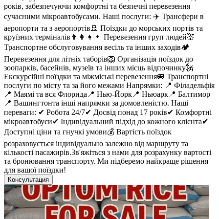
років, забезпечуючи комфортні та безпечні перевезення
сучасними мікроавтобусами. Наші послуги: ✈️ Трансфери в
аеропорти та з аеропортів🚢 Поїздки до морських портів та
круїзних терміналів👨‍👩‍👧‍👦 Перевезення груп людей💒
Транспортне обслуговування весіль та інших заходів🏕️
Перевезення для літніх таборів🦁 Організація поїздок до
зоопарків, басейнів, музеїв та інших місць відпочинку🗽
Екскурсійні поїздки та міжміські перевезення🚐 Транспортні
послуги по місту та за його межами Напрямки: 📍 Філадельфія
📍 Маямі та вся Флорида📍 Нью-Йорк📍 Ньюарк📍 Балтимор
📍 Вашингтонта інші напрямки за домовленістю. Наші
переваги: ✔ Робота 24/7✔ Досвід понад 17 років✔ Комфортні
мікроавтобуси✔ Індивідуальний підхід до кожного клієнта✔
Доступні ціни та гнучкі умови💰 Вартість поїздок
розраховується індивідуально залежно від маршруту та
кількості пасажирів.Зв'яжіться з нами для розрахунку вартості
та бронювання транспорту. Ми підберемо найкраще рішення
для вашої поїздки!
Консультация