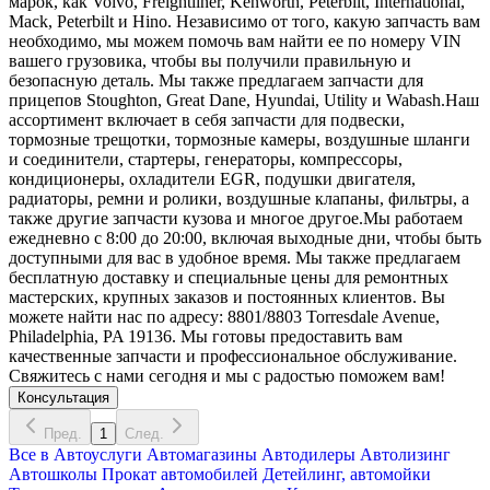
марок, как Volvo, Freightliner, Kenworth, Peterbilt, International,
Mack, Peterbilt и Hino. Независимо от того, какую запчасть вам
необходимо, мы можем помочь вам найти ее по номеру VIN
вашего грузовика, чтобы вы получили правильную и
безопасную деталь. Мы также предлагаем запчасти для
прицепов Stoughton, Great Dane, Hyundai, Utility и Wabash.Наш
ассортимент включает в себя запчасти для подвески,
тормозные трещотки, тормозные камеры, воздушные шланги
и соединители, стартеры, генераторы, компрессоры,
кондиционеры, охладители EGR, подушки двигателя,
радиаторы, ремни и ролики, воздушные клапаны, фильтры, а
также другие запчасти кузова и многое другое.Мы работаем
ежедневно с 8:00 до 20:00, включая выходные дни, чтобы быть
доступными для вас в удобное время. Мы также предлагаем
бесплатную доставку и специальные цены для ремонтных
мастерских, крупных заказов и постоянных клиентов. Вы
можете найти нас по адресу: 8801/8803 Torresdale Avenue,
Philadelphia, PA 19136. Мы готовы предоставить вам
качественные запчасти и профессиональное обслуживание.
Свяжитесь с нами сегодня и мы с радостью поможем вам!
Консультация
Пред.
1
След.
Все в
Автоуслуги
Автомагазины
Автодилеры
Автолизинг
Автошколы
Прокат автомобилей
Детейлинг, автомойки