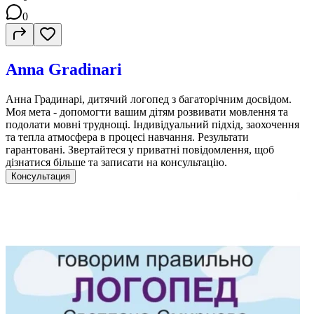
0
Anna Gradinari
Анна Градинарі, дитячий логопед з багаторічним досвідом.
Моя мета - допомогти вашим дітям розвивати мовлення та
подолати мовні труднощі. Індивідуальний підхід, заохочення
та тепла атмосфера в процесі навчання. Результати
гарантовані. Звертайтеся у приватні повідомлення, щоб
дізнатися більше та записати на консультацію.
Консультация