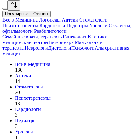
Популярные
Отзывы
Все в
Медицина
Логопеды
Аптеки
Стоматологи
Психотерапевты
Кардиологи
Педиатры
Урологи
Окулисты,
офтальмологи
Реабилитологи
Семейные врачи, терапевты
Гинекологи
Клиники,
медицинские центры
Ветеринары
Мануальные
терапевты
Неврологи
Диетологи
Психологи
Альтернативная
медицина
Все в
Медицина
130
Аптеки
14
Стоматологи
30
Психотерапевты
13
Кардиологи
3
Педиатры
3
Урологи
1