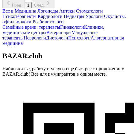
Пред.
1
След.
Все в
Медицина
Логопеды
Аптеки
Стоматологи
Психотерапевты
Кардиологи
Педиатры
Урологи
Окулисты,
офтальмологи
Реабилитологи
Семейные врачи, терапевты
Гинекологи
Клиники,
медицинские центры
Ветеринары
Мануальные
терапевты
Неврологи
Диетологи
Психологи
Альтернативная
медицина
BAZAR.club
Найди жилье, работу и услуги еще быстрее с приложением
BAZAR.club! Всё для иммигрантов в одном месте.