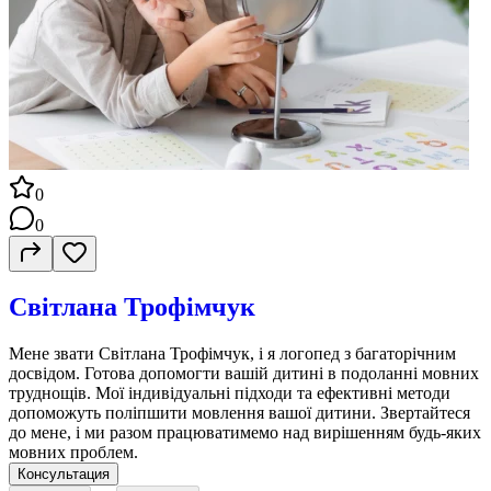
0
0
Світлана Трофімчук
Мене звати Світлана Трофімчук, і я логопед з багаторічним
досвідом. Готова допомогти вашій дитині в подоланні мовних
труднощів. Мої індивідуальні підходи та ефективні методи
допоможуть поліпшити мовлення вашої дитини. Звертайтеся
до мене, і ми разом працюватимемо над вирішенням будь-яких
мовних проблем.
Консультация