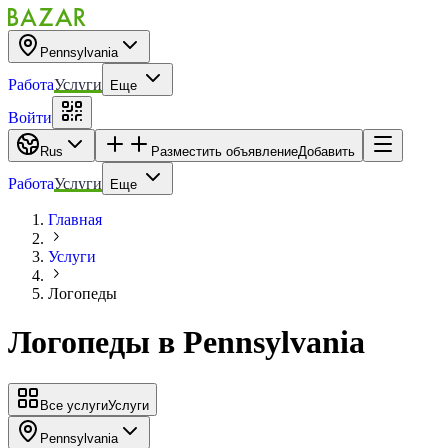
Pennsylvania
Работа
Услуги
Еще
Войти
Rus
Разместить объявление
Добавить
Работа
Услуги
Еще
Главная
Услуги
Логопеды
Логопеды
в
Pennsylvania
Все услуги
Услуги
Pennsylvania