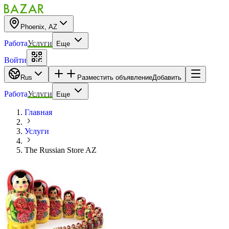
Phoenix, AZ
Работа
Услуги
Еще
Войти
Rus
Разместить объявление
Добавить
Работа
Услуги
Еще
Главная
Услуги
The Russian Store AZ