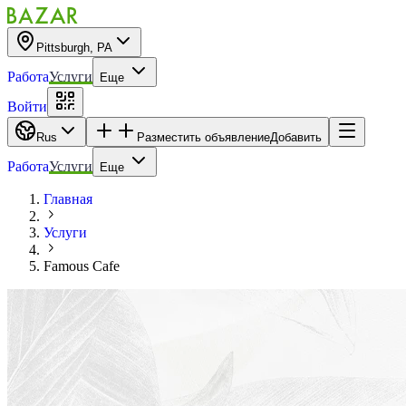
Pittsburgh, PA
Работа
Услуги
Еще
Войти
Rus
Разместить объявление
Добавить
Работа
Услуги
Еще
Главная
Услуги
Famous Cafe