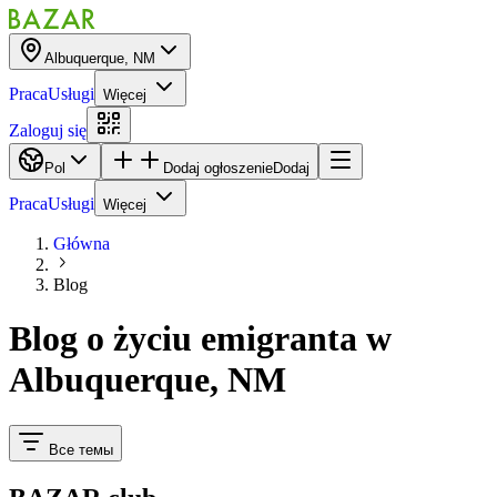
Albuquerque, NM
Praca
Usługi
Więcej
Zaloguj się
Pol
Dodaj ogłoszenie
Dodaj
Praca
Usługi
Więcej
Główna
Blog
Blog o życiu emigranta
w
Albuquerque, NM
Все темы