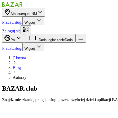
Albuquerque, NM
Praca
Usługi
Więcej
Zaloguj się
Pol
Dodaj ogłoszenie
Dodaj
Praca
Usługi
Więcej
Główna
Blog
Autorzy
BAZAR.club
Znajdź mieszkanie, pracę i usługi jeszcze szybciej dzięki aplikacj