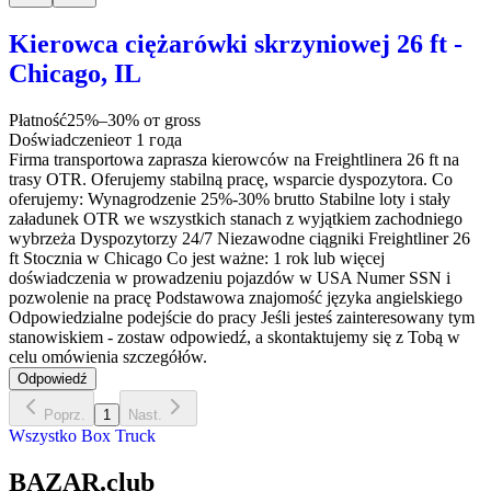
Kierowca ciężarówki skrzyniowej 26 ft -
Chicago, IL
Płatność
25%–30% от gross
Doświadczenie
от 1 года
Firma transportowa zaprasza kierowców na Freightlinera 26 ft na
trasy OTR. Oferujemy stabilną pracę, wsparcie dyspozytora. Co
oferujemy: Wynagrodzenie 25%-30% brutto Stabilne loty i stały
załadunek OTR we wszystkich stanach z wyjątkiem zachodniego
wybrzeża Dyspozytorzy 24/7 Niezawodne ciągniki Freightliner 26
ft Stocznia w Chicago Co jest ważne: 1 rok lub więcej
doświadczenia w prowadzeniu pojazdów w USA Numer SSN i
pozwolenie na pracę Podstawowa znajomość języka angielskiego
Odpowiedzialne podejście do pracy Jeśli jesteś zainteresowany tym
stanowiskiem - zostaw odpowiedź, a skontaktujemy się z Tobą w
celu omówienia szczegółów.
Odpowiedź
Poprz.
1
Nast.
Wszystko
Box Truck
BAZAR.club