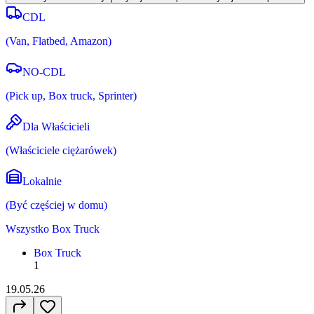
CDL
(
Van, Flatbed, Amazon
)
NO-CDL
(
Pick up, Box truck, Sprinter
)
Dla Właścicieli
(
Właściciele ciężarówek
)
Lokalnie
(
Być częściej w domu
)
Wszystko
Box Truck
Box Truck
1
19.05.26