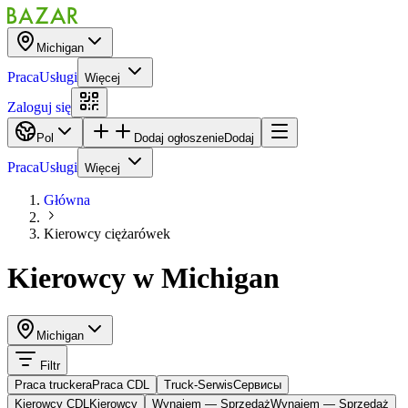
Michigan
Praca
Usługi
Więcej
Zaloguj się
Pol
Dodaj ogłoszenie
Dodaj
Praca
Usługi
Więcej
Główna
Kierowcy ciężarówek
Kierowcy
w
Michigan
Michigan
Filtr
Praca truckera
Praca CDL
Truck-Serwis
Cервисы
Kierowcy CDL
Kierowcy
Wynajem — Sprzedaż
Wynajem — Sprzedaż