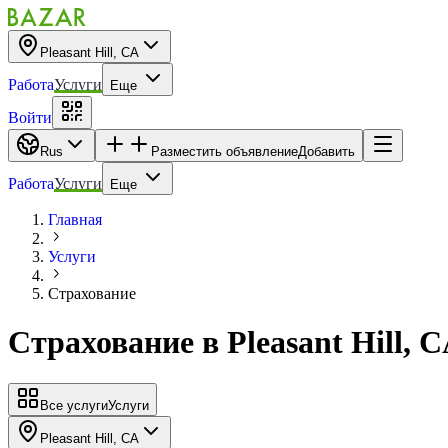
Pleasant Hill, CA
Работа
Услуги
Еще
Войти
Rus
Разместить объявление
Добавить
Работа
Услуги
Еще
Главная
Услуги
Страхование
Страхование
в
Pleasant Hill, 
Все услуги
Услуги
Pleasant Hill, CA