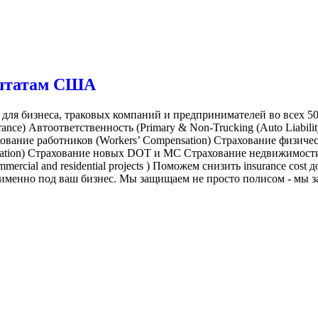
м штатам США
 бизнеса, траковых компаний и предпринимателей во всех 50 
ance) Автоответственность (Primary & Non-Trucking (Auto Liabili
рахование работников (Workers’ Compensation) Страхование физиче
ellation) Страхование новых DOT и MC Страхование недвижимости
ercial and residential projects ) Поможем снизить insurance cos
именно под ваш бизнес. Мы защищаем не просто полисом - мы з