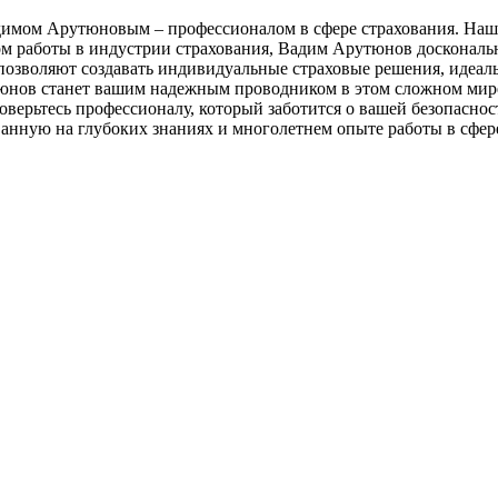
адимом Арутюновым – профессионалом в сфере страхования. Наш
 работы в индустрии страхования, Вадим Арутюнов досконально 
позволяют создавать индивидуальные страховые решения, идеал
тюнов станет вашим надежным проводником в этом сложном мир
оверьтесь профессионалу, который заботится о вашей безопасно
ную на глубоких знаниях и многолетнем опыте работы в сфере 