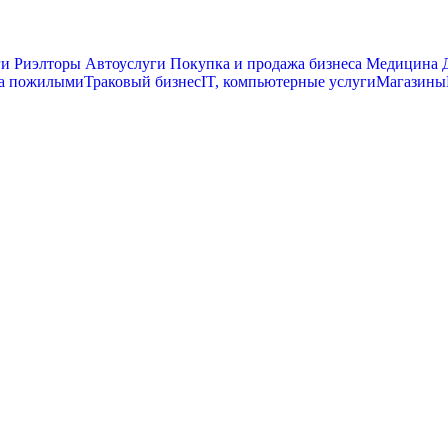
ги
Риэлторы
Автоуслуги
Покупка и продажа бизнеса
Медицина
Д
за пожилыми
Траковый бизнес
IT, компьютерные услуги
Магазины