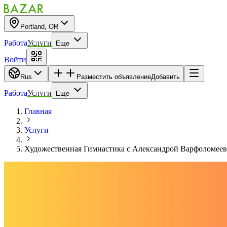
Portland, OR
Работа
Услуги
Еще
Войти
Rus
Разместить объявление
Добавить
Работа
Услуги
Еще
Главная
Услуги
Художественная Гимнастика с Александрой Варфоломее