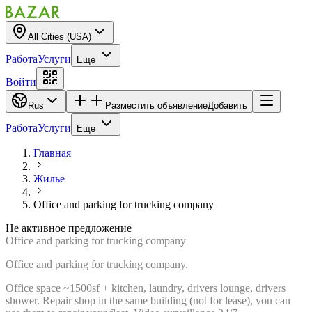
All Cities (USA)
Работа
Услуги
Еще
Войти
Rus
Разместить объявление
Добавить
Работа
Услуги
Еще
Главная
Жилье
Office and parking for trucking company
Не активное предложение
Office and parking for trucking company
Office and parking for trucking company.
Office space ~1500sf + kitchen, laundry, drivers lounge, drivers
shower. Repair shop in the same building (not for lease), you can