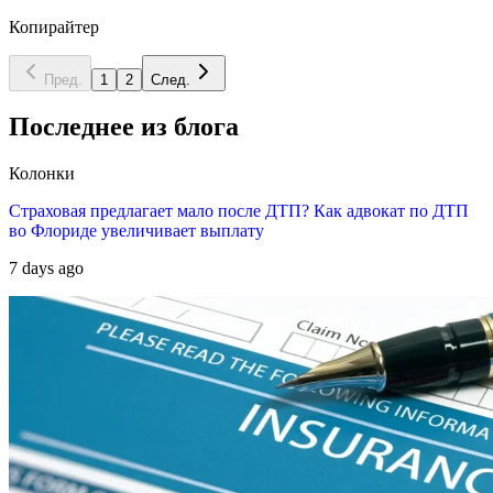
Копирайтер
Пред.
1
2
След.
Последнее из блога
Колонки
Страховая предлагает мало после ДТП? Как адвокат по ДТП
во Флориде увеличивает выплату
7 days ago