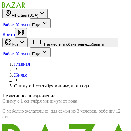
All Cities (USA)
Работа
Услуги
Еще
Войти
Rus
Разместить объявление
Добавить
Работа
Услуги
Еще
Главная
Жилье
Сниму с 1 сентября минимум от года
Не активное предложение
Сниму с 1 сентября минимум от года
С мебелью желательно, для семьи из 3 человек, ребенку 12
лет.