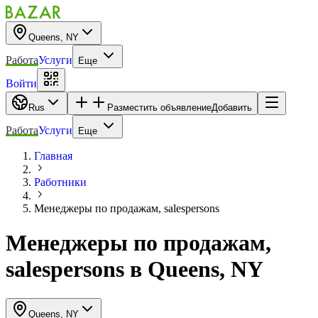
Queens, NY
Работа
Услуги
Еще
Войти
Rus
Разместить объявление
Добавить
Работа
Услуги
Еще
Главная
Работники
Менеджеры по продажам, salespersons
Менеджеры по продажам,
salespersons
в
Queens, NY
Queens, NY