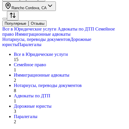
Rancho Cordova, CA
Популярные
Отзывы
Все в
Юридические услуги
Адвокаты по ДТП
Семейное
право
Иммиграционные адвокаты
Нотариусы, переводы документов
Дорожные
юристы
Паралегалы
Все в
Юридические услуги
15
Семейное право
1
Иммиграционные адвокаты
2
Нотариусы, переводы документов
8
Адвокаты по ДТП
1
Дорожные юристы
3
Паралегалы
2