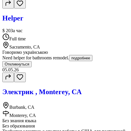
Helper
$ 20
За час
Full time
Sacramento, CA
Говоримо українською
Need helper for bathrooms remodel.
подробнее
Откликнуться
05.05.26
Электрик , Monterey, CA
Burbank, CA
Monterey, CA
Без знания языка
Без образования