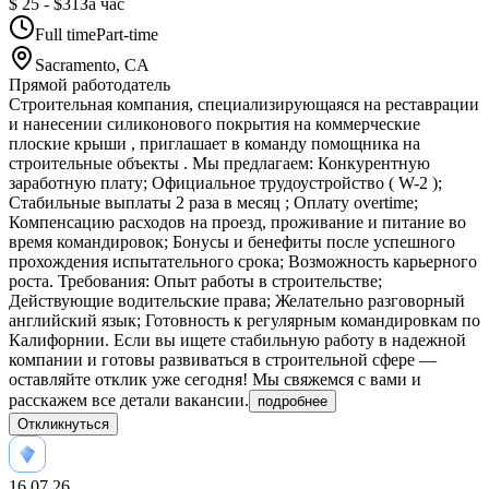
$ 25 - $31
За час
Full time
Part-time
Sacramento, CA
Прямой работодатель
Строительная компания, специализирующаяся на реставрации
и нанесении силиконового покрытия на коммерческие
плоские крыши , приглашает в команду помощника на
строительные объекты . Мы предлагаем: Конкурентную
заработную плату; Официальное трудоустройство ( W-2 );
Стабильные выплаты 2 раза в месяц ; Оплату overtime;
Компенсацию расходов на проезд, проживание и питание во
время командировок; Бонусы и бенефиты после успешного
прохождения испытательного срока; Возможность карьерного
роста. Требования: Опыт работы в строительстве;
Действующие водительские права; Желательно разговорный
английский язык; Готовность к регулярным командировкам по
Калифорнии. Если вы ищете стабильную работу в надежной
компании и готовы развиваться в строительной сфере —
оставляйте отклик уже сегодня! Мы свяжемся с вами и
расскажем все детали вакансии.
подробнее
Откликнуться
16.07.26