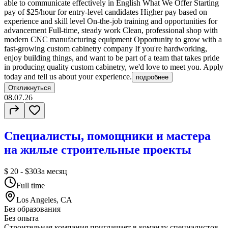
able to communicate effectively in English What We Offer Starting
pay of $25/hour for entry-level candidates Higher pay based on
experience and skill level On-the-job training and opportunities for
advancement Full-time, steady work Clean, professional shop with
modern CNC manufacturing equipment Opportunity to grow with a
fast-growing custom cabinetry company If you're hardworking,
enjoy building things, and want to be part of a team that takes pride
in producing quality custom cabinetry, we'd love to meet you. Apply
today and tell us about your experience.
подробнее
Откликнуться
08.07.26
Специалисты, помощники и мастера
на жилые строительные проекты
$ 20 - $30
За месяц
Full time
Los Angeles, CA
Без образования
Без опыта
Строительная компания приглашает в команду специалистов