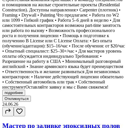
и помощников на жилые строительные проекты (Residential
Construction). Доступны направления:• Carpenter (плотник) •
Framing • Drywall • Painting Что предлагаем: • Работа по W2
или 1099 • Гибкий график • Работа 5–6 дней в неделю • Для
самостоятельных контракторов возможна part-time занятость
или работа по вызову • Возможность профессионального
роста и получения лицензии • Помощь в подготовке к
получению B License или C License Оплата: • Без опыта
(обучение/адаптация): $15–16/час • После обучения: от $20/час
• Опытный специалист: $25–30+/час • Для мастеров уровень
оплаты обсуждается индивидуально Требования: •
Разрешение на работу в США • Минимальный разговорный
английский • Знание армянского языка будет преимуществом
• Ответственность и желание развиваться Для независимых
контракторов: • Наличие действующей лицензии обязательно
• Собственный автомобиль или трак • Собственный
инструментОставляйте заявку и мы с Вами свяжемся!
подробнее
Откликнуться
24.06.26
Мастер по заливке эпоксидных полов