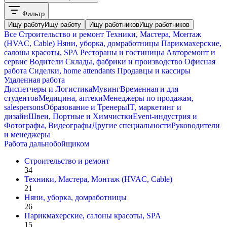
Фильтр
Ищу работу
Ищу работу
Ищу работников
Ищу работников
Все
Строительство и ремонт
Техники, Мастера, Монтаж
(HVAC, Cable)
Няни, уборка, домработницы
Парикмахерские,
салоны красоты, SPA
Рестораны и гостиницы
Авторемонт и
cервис
Водители
Склады, фабрики и производство
Офисная
работа
Сиделки, home attendants
Продавцы и кассиры
Удаленная работа
Диспетчеры и Логистика
Мувинг
Временная и для
студентов
Медицина, аптеки
Менеджеры по продажам,
salespersons
Образование и Тренеры
IT, маркетинг и
дизайн
Швеи, Портные и Химчистки
Event-индустрия и
Фотографы, Видеографы
Другие специальности
Руководители
и менеджеры
Работа дальнобойщиком
Строительство и ремонт
34
Техники, Мастера, Монтаж (HVAC, Cable)
21
Няни, уборка, домработницы
26
Парикмахерские, салоны красоты, SPA
15