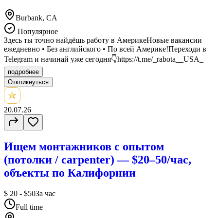
Burbank, CA
Популярное
Здесь ты точно найдёшь работу в АмерикеНовые вакансии
ежедневно • Без английского • По всей Америке!Переходи в
Telegram и начинай уже сегодня👇https://t.me/_rabota__USA_
подробнее
Откликнуться
20.07.26
Ищем монтажников с опытом
(потолки / carpenter) — $20–50/час,
объекты по Калифорнии
$ 20 - $50
За час
Full time