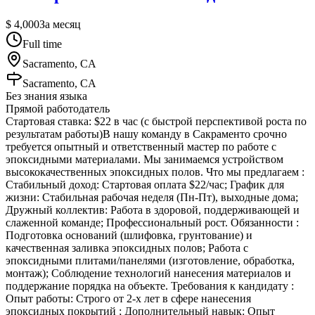
$ 4,000
За месяц
Full time
Sacramento, CA
Sacramento, CA
Без знания языка
Прямой работодатель
Стартовая ставка: $22 в час (с быстрой перспективой роста по
результатам работы)В нашу команду в Сакраменто срочно
требуется опытный и ответственный мастер по работе с
эпоксидными материалами. Мы занимаемся устройством
высококачественных эпоксидных полов. Что мы предлагаем :
Стабильный доход: Стартовая оплата $22/час; График для
жизни: Стабильная рабочая неделя (Пн-Пт), выходные дома;
Дружный коллектив: Работа в здоровой, поддерживающей и
слаженной команде; Профессиональный рост. Обязанности :
Подготовка оснований (шлифовка, грунтование) и
качественная заливка эпоксидных полов; Работа с
эпоксидными плитами/панелями (изготовление, обработка,
монтаж); Соблюдение технологий нанесения материалов и
поддержание порядка на объекте. Требования к кандидату :
Опыт работы: Строго от 2-х лет в сфере нанесения
эпоксидных покрытий ; Дополнительный навык: Опыт