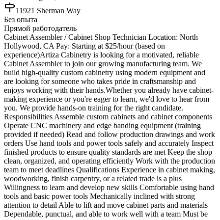
11921 Sherman Way
Без опыта
Прямой работодатель
Cabinet Assembler / Cabinet Shop Technician Location: North
Hollywood, CA Pay: Starting at $25/hour (based on
experience)Artiza Cabinetry is looking for a motivated, reliable
Cabinet Assembler to join our growing manufacturing team. We
build high-quality custom cabinetry using modern equipment and
are looking for someone who takes pride in craftsmanship and
enjoys working with their hands.Whether you already have cabinet-
making experience or you're eager to learn, we'd love to hear from
you. We provide hands-on training for the right candidate.
Responsibilities Assemble custom cabinets and cabinet components
Operate CNC machinery and edge banding equipment (training
provided if needed) Read and follow production drawings and work
orders Use hand tools and power tools safely and accurately Inspect
finished products to ensure quality standards are met Keep the shop
clean, organized, and operating efficiently Work with the production
team to meet deadlines Qualifications Experience in cabinet making,
woodworking, finish carpentry, or a related trade is a plus
Willingness to learn and develop new skills Comfortable using hand
tools and basic power tools Mechanically inclined with strong
attention to detail Able to lift and move cabinet parts and materials
Dependable, punctual, and able to work well with a team Must be