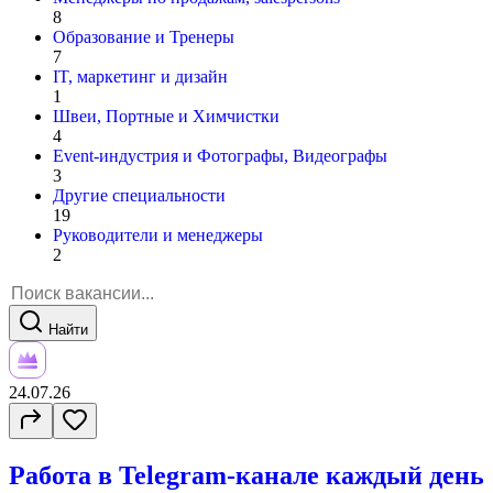
8
Образование и Тренеры
7
IT, маркетинг и дизайн
1
Швеи, Портные и Химчистки
4
Event-индустрия и Фотографы, Видеографы
3
Другие специальности
19
Руководители и менеджеры
2
Найти
24.07.26
Работа в Telegram-канале каждый день