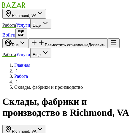
Richmond, VA
Работа
Услуги
Еще
Войти
Rus
Разместить объявление
Добавить
Работа
Услуги
Еще
Главная
Работа
Склады, фабрики и производство
Склады, фабрики и
производство
в
Richmond, VA
Richmond, VA