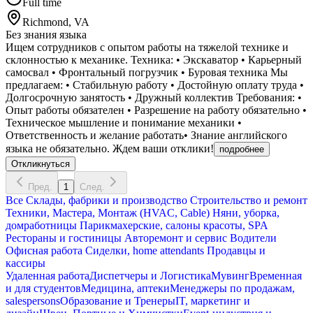
Full time
Richmond, VA
Без знания языка
Ищем сотрудников с опытом работы на тяжелой технике и
склонностью к механике. Техника: • Экскаватор • Карьерный
самосвал • Фронтальный погрузчик • Буровая техника Мы
предлагаем: • Стабильную работу • Достойную оплату труда •
Долгосрочную занятость • Дружный коллектив Требования: •
Опыт работы обязателен • Разрешение на работу обязательно •
Техническое мышление и понимание механики •
Ответственность и желание работать• Знание английского
языка не обязательно. Ждем ваши отклики!
подробнее
Откликнуться
Пред.
1
След.
Все
Склады, фабрики и производство
Строительство и ремонт
Техники, Мастера, Монтаж (HVAC, Cable)
Няни, уборка,
домработницы
Парикмахерские, салоны красоты, SPA
Рестораны и гостиницы
Авторемонт и cервис
Водители
Офисная работа
Сиделки, home attendants
Продавцы и
кассиры
Удаленная работа
Диспетчеры и Логистика
Мувинг
Временная
и для студентов
Медицина, аптеки
Менеджеры по продажам,
salespersons
Образование и Тренеры
IT, маркетинг и