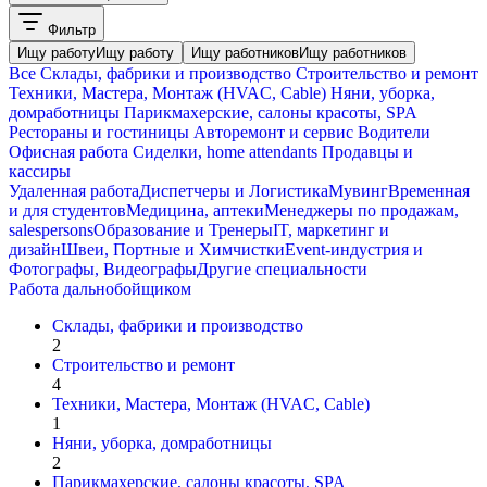
Фильтр
Ищу работу
Ищу работу
Ищу работников
Ищу работников
Все
Склады, фабрики и производство
Строительство и ремонт
Техники, Мастера, Монтаж (HVAC, Cable)
Няни, уборка,
домработницы
Парикмахерские, салоны красоты, SPA
Рестораны и гостиницы
Авторемонт и cервис
Водители
Офисная работа
Сиделки, home attendants
Продавцы и
кассиры
Удаленная работа
Диспетчеры и Логистика
Мувинг
Временная
и для студентов
Медицина, аптеки
Менеджеры по продажам,
salespersons
Образование и Тренеры
IT, маркетинг и
дизайн
Швеи, Портные и Химчистки
Event-индустрия и
Фотографы, Видеографы
Другие специальности
Работа дальнобойщиком
Склады, фабрики и производство
2
Строительство и ремонт
4
Техники, Мастера, Монтаж (HVAC, Cable)
1
Няни, уборка, домработницы
2
Парикмахерские, салоны красоты, SPA