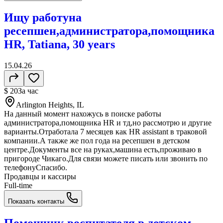
Ищу работуна
ресепшен,администратора,помощника
HR, Tatiana, 30 years
15.04.26
$ 20
За час
Arlington Heights, IL
На данный момент нахожусь в поиске работы
администратора,помощника HR и тд,но рассмотрю и другие
варианты.Отработала 7 месяцев как HR assistant в траковой
компании.А также же пол года на ресепшен в детском
центре.Документы все на руках,машина есть,проживаю в
пригороде Чикаго.Для связи можете писать или звонить по
телефонуСпасибо.
Продавцы и кассиры
Full-time
Показать контакты
Помошник воспитателя в детском