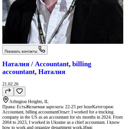
Показать контакты
Наталия / Accountant, billing
accountant, Наталия
21.02.26
Arlington Heights, IL
Права: ЕстьЖелаемая зарплата: 22-25 per hourКатегория:
Accountant, billing accountantОпыт: I worked for a trucking
company in the US as an accountant for six months in 2024. From
2004 to 2023, I worked in Ukraine as a chief accountant. I know
how to work and organize department work.Имя: