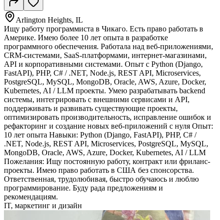
Arlington Heights, IL
Ищу работу программиста в Чикаго. Есть право работать в
Америке. Имею более 10 лет опыта в разработке
программного обеспечения. Работала над веб-приложениями,
CRM-системами, SaaS-платформами, интернет-магазинами,
API и корпоративными системами. Опыт с Python (Django,
FastAPI), PHP, C# / .NET, Node.js, REST API, Microservices,
PostgreSQL, MySQL, MongoDB, Oracle, AWS, Azure, Docker,
Kubernetes, AI / LLM проекты. Умею разрабатывать backend
системы, интегрировать с внешними сервисами и API,
поддерживать и развивать существующие проекты,
оптимизировать производительность, исправление ошибок и
рефакторинг и создание новых веб-приложений с нуля Опыт:
10 лет опыта Навыки: Python (Django, FastAPI), PHP, C# /
.NET, Node.js, REST API, Microservices, PostgreSQL, MySQL,
MongoDB, Oracle, AWS, Azure, Docker, Kubernetes, AI / LLM
Пожелания: Ищу постоянную работу, контракт или фриланс-
проекты. Имею право работать в США без спонсорства.
Ответственная, трудолюбивая, быстро обучаюсь и люблю
программирование. Буду рада предложениям и
рекомендациям.
IT, маркетинг и дизайн