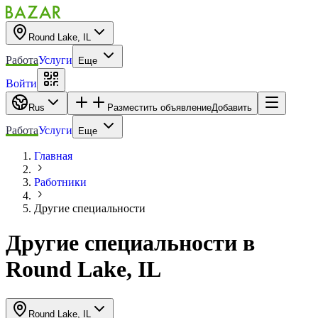
Round Lake, IL
Работа
Услуги
Еще
Войти
Rus
Разместить объявление
Добавить
Работа
Услуги
Еще
Главная
Работники
Другие специальности
Другие специальности
в
Round Lake, IL
Round Lake, IL