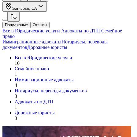
San-Jose, CA
Популярные
Отзывы
Все в
Юридические услуги
Адвокаты по ДТП
Семейное
право
Иммиграционные адвокаты
Нотариусы, переводы
документов
Дорожные юристы
Все в
Юридические услуги
10
Семейное право
1
Иммиграционные адвокаты
4
Нотариусы, переводы документов
3
Адвокаты по ДТП
1
Дорожные юристы
3