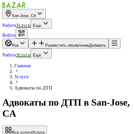
San-Jose, CA
Работа
Услуги
Еще
Войти
Rus
Разместить объявление
Добавить
Работа
Услуги
Еще
Главная
Услуги
Адвокаты по ДТП
Адвокаты по ДТП
в
San-Jose,
CA
Все услуги
Услуги