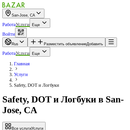
San-Jose, CA
Работа
Услуги
Еще
Войти
Rus
Разместить объявление
Добавить
Работа
Услуги
Еще
Главная
Услуги
Safety, DOT и Логбуки
Safety, DOT и Логбуки
в
San-
Jose, CA
Все услуги
Услуги