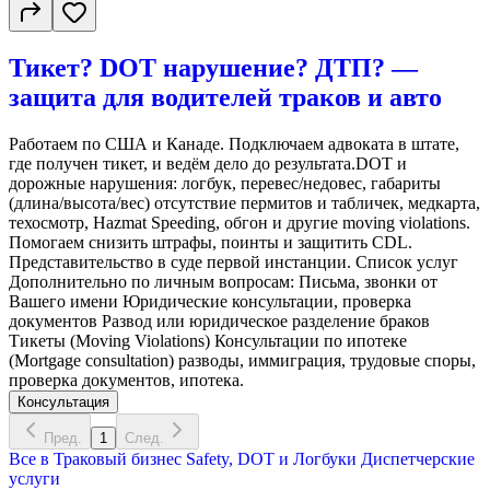
Тикет? DOT нарушение? ДТП? —
защита для водителей траков и авто
Работаем по США и Канаде. Подключаем адвоката в штате,
где получен тикет, и ведём дело до результата.DOT и
дорожные нарушения: логбук, перевес/недовес, габариты
(длина/высота/вес) отсутствие пермитов и табличек, медкарта,
техосмотр, Hazmat Speeding, обгон и другие moving violations.
Помогаем снизить штрафы, поинты и защитить CDL.
Представительство в суде первой инстанции. Список услуг
Дополнительно по личным вопросам: Письма, звонки от
Вашего имени Юридические консультации, проверка
документов Развод или юридическое разделение браков
Тикеты (Moving Violations) Консультации по ипотеке
(Mortgage consultation) разводы, иммиграция, трудовые споры,
проверка документов, ипотека.
Консультация
Пред.
1
След.
Все в
Траковый бизнес
Safety, DOT и Логбуки
Диспетчерские
услуги