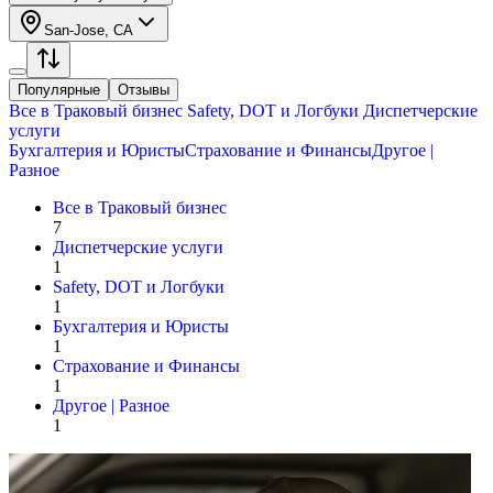
San-Jose, CA
Популярные
Отзывы
Все в
Траковый бизнес
Safety, DOT и Логбуки
Диспетчерские
услуги
Бухгалтерия и Юристы
Страхование и Финансы
Другое |
Разное
Все в
Траковый бизнес
7
Диспетчерские услуги
1
Safety, DOT и Логбуки
1
Бухгалтерия и Юристы
1
Страхование и Финансы
1
Другое | Разное
1