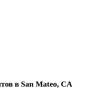
нтов
в
San Mateo, CA