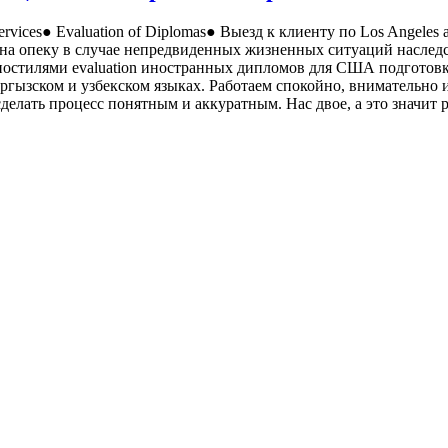
n Services● Evaluation of Diplomas● Выезд к клиенту по Los Angele
 на опеку в случае непредвиденных жизненных ситуаций наследс
постилями evaluation иностранных дипломов для США подготов
ыргызском и узбекском языках. Работаем спокойно, внимательно
сделать процесс понятным и аккуратным. Нас двое, а это значит 