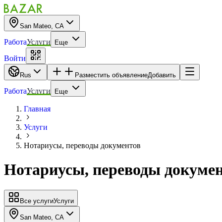
San Mateo, CA
Работа
Услуги
Еще
Войти
Rus
Разместить объявление
Добавить
Работа
Услуги
Еще
Главная
Услуги
Нотариусы, переводы документов
Нотариусы, переводы докуме
Все услуги
Услуги
San Mateo, CA