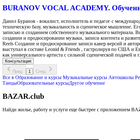
BURANOV VOCAL ACADEMY. Обучение в
Данил Буранов - вокалист, исполнитель и педагог с междунар
техническую базу, музыкальность и сценическое мышление. Его
записью и созданием собственного музыкального материала. Bu
создании и продюсировании музыки, записи контента и развит
Reels Создание и продюсирование записи кавер версий и авт
выступал в составе Leonid & Friends , гастролируя по США и Ев
как универсального артиста с сильной сценической подачей и
Консультация
Пред.
1
След.
Все в
Образование и курсы
Музыкальные курсы
Автошколы
Ре
Танцы
Образовательные курсы
Другое обучение
BAZAR.club
Найди жилье, работу и услуги еще быстрее с приложением BAZ