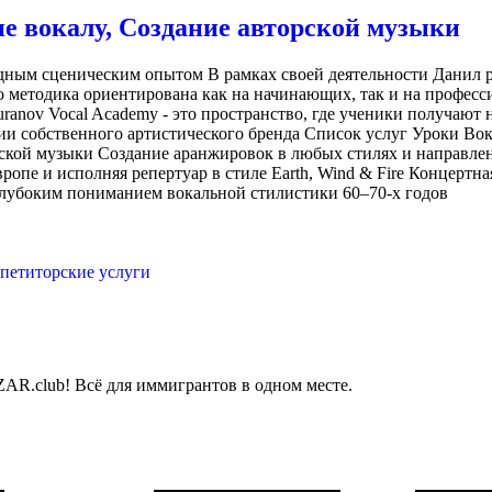
окалу, Создание авторской музыки
одным сценическим опытом В рамках своей деятельности Данил р
 методика ориентирована как на начинающих, так и на професси
ranov Vocal Academy - это пространство, где ученики получают 
ии собственного артистического бренда Список услуг Уроки Во
орской музыки Создание аранжировок в любых стилях и направл
ропе и исполняя репертуар в стиле Earth, Wind & Fire Концертна
 глубоким пониманием вокальной стилистики 60–70-х годов
петиторские услуги
AR.club! Всё для иммигрантов в одном месте.